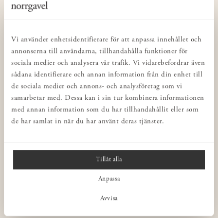
KUNDSERVICE
Kontakta oss
Köp- & leveransvillkor
Vi använder enhetsidentifierare för att anpassa innehållet och
Integritetspolicy
annonserna till användarna, tillhandahålla funktioner för
sociala medier och analysera vår trafik. Vi vidarebefordrar även
Butiker
sådana identifierare och annan information från din enhet till
Inredning för företag
de sociala medier och annons- och analysföretag som vi
Norrgavel Outlet
samarbetar med. Dessa kan i sin tur kombinera informationen
med annan information som du har tillhandahållit eller som
Presentkort
de har samlat in när du har använt deras tjänster.
Norrgavel Vintage
Rådgivning
Ångra ditt köp
Tillåt alla
Anpassa
NORRGAVEL
Avvisa
OM VÅRA MÖBLER