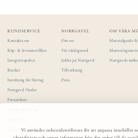
KUNDSERVICE
NORRGAVEL
OM VÅRA M
Kontakta oss
Om oss
Materialguide & 
Köp- & leveransvillkor
Vår värdegrund
Monteringsanvi
Integritetspolicy
Jobba på Norrgavel
Norrgavels möbe
Butiker
Tillverkning
Inredning för företag
Press
Norrgavel Outlet
Presentkort
Norrgavel Vintage
Rådgivning
Ångra ditt köp
Vi använder enhetsidentifierare för att anpassa innehållet o
identifierare och annan information från din enhet till de so