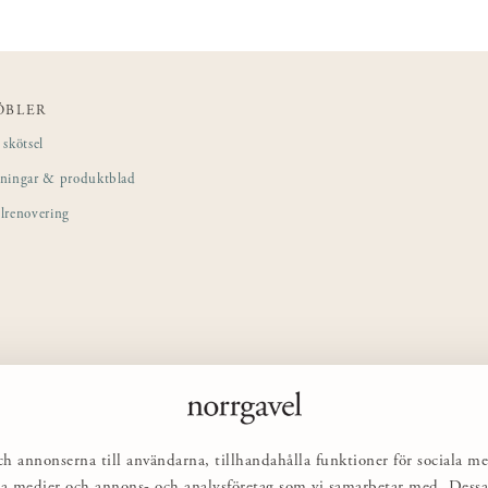
ÖBLER
skötsel
sningar & produktblad
lrenovering
ch annonserna till användarna, tillhandahålla funktioner för sociala me
ciala medier och annons- och analysföretag som vi samarbetar med. Des