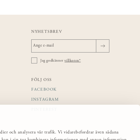
NYHETSBREV
Jag godkänner
villkoren*
FÖLJ OSS
FACEBOOK
INSTAGRAM
PINTEREST
dier och analysera vår trafik. Vi vidarebefordrar även sådana
sa kan i sin tur kombinera informationen med annan information