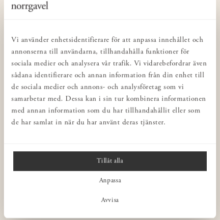
KUNDSERVICE
Kontakta oss
Köp- & leveransvillkor
Vi använder enhetsidentifierare för att anpassa innehållet och
Integritetspolicy
annonserna till användarna, tillhandahålla funktioner för
sociala medier och analysera vår trafik. Vi vidarebefordrar även
Butiker
sådana identifierare och annan information från din enhet till
Inredning för företag
de sociala medier och annons- och analysföretag som vi
Norrgavel Outlet
samarbetar med. Dessa kan i sin tur kombinera informationen
med annan information som du har tillhandahållit eller som
Presentkort
de har samlat in när du har använt deras tjänster.
Norrgavel Vintage
Rådgivning
Ångra ditt köp
Tillåt alla
Anpassa
NORRGAVEL
Avvisa
OM VÅRA MÖBLER