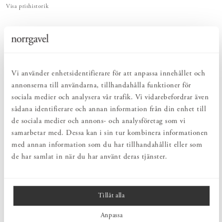
Visa prishistorik
ENKELT & UTSÖKT
Hos oss hittar du ett kurerat sortiment av inredning som gör vardagslivet
både enkelt och vackert.
NATURLIGT & LÅNGSIKTIGT
Bruksföremål och inredningsdetaljer som genomgående är tillverkade av
Vi använder enhetsidentifierare för att anpassa innehållet och
hållbara naturmaterial.
annonserna till användarna, tillhandahålla funktioner för
sociala medier och analysera vår trafik. Vi vidarebefordrar även
sådana identifierare och annan information från din enhet till
PRODUKTBESKRIVNING
de sociala medier och annons- och analysföretag som vi
Handdukar i linnefrotté i klassisk oblekt färg. Handdukarna har
samarbetar med. Dessa kan i sin tur kombinera informationen
tydliga öglor och tillverkas i en slitstark lin- och bomullskvalité. Lin
med annan information som du har tillhandahållit eller som
är fantastiskt på att ta upp fukt, vilket gör att materialet lämpar sig
de har samlat in när du har använt deras tjänster.
väl just för badprodukter. Handdukarna mjuknar efter hand som de
används och tvättas. En favorit att använda år efter år!
Tillåt alla
PRODUKTINFORMATION
Anpassa