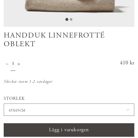
HANDDUK LINNEFROTTÉ
OBLEKT
Pris
410 kr
:
410 kr
Skickas inom 1-2 vardagar
STORLEK
45X65CM
Lägg i varukorgen