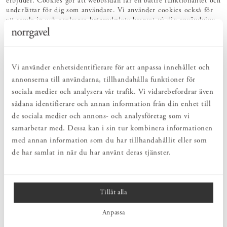
erbjuder. Cookies gör att webbsidan får en bättre funktionalitet och
underlättar för dig som användare. Vi använder cookies också för
att samla in och analysera beteendedata baserat på din användning
av webbplatsen och tjänster i syfte att förbättra
användarupplevelsen och även möjliggöra individanpassad
kommunikation och budskap till dig som användare. Vi använder
även cookies för att kunna rikta relevant marknadsföring till dig.
Vi använder enhetsidentifierare för att anpassa innehållet och
annonserna till användarna, tillhandahålla funktioner för
sociala medier och analysera vår trafik. Vi vidarebefordrar även
VARFÖR ANVÄNDER NORRGAVEL COOKIES?
sådana identifierare och annan information från din enhet till
Med hjälp av cookies (och andra tekniker) kan vi utveckla våra
de sociala medier och annons- och analysföretag som vi
tjänster för att förbättra din användarupplevelse. Vi samlar in
samarbetar med. Dessa kan i sin tur kombinera informationen
information om besökare som surfar på vår webbsida genom flera
med annan information som du har tillhandahållit eller som
typer av cookies eller infosamlare. Nedan kan du se vilken typ av
de har samlat in när du har använt deras tjänster.
cookies vi har samt hur vi använder informationen som samlas in:
Nödvändiga cookies
Innehåller information som vi måste ha för att du ska kunna få
Tillåt alla
tillgång till vissa tjänster. Ett exempel är att vi ska komma ihåg
vilka produkter du har lagt i din kundvagn eller hur långt du har
Anpassa
kommit i din beställning. Nödvändiga cookies används också för
att vi ska kunna erbjuda dig live chatt-funktionen och vår