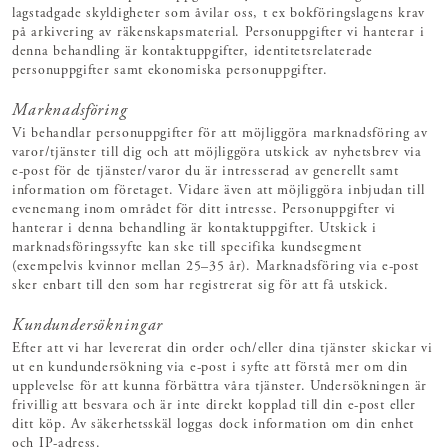
lagstadgade skyldigheter som åvilar oss, t ex bokföringslagens krav
på arkivering av räkenskapsmaterial. Personuppgifter vi hanterar i
denna behandling är kontaktuppgifter, identitetsrelaterade
personuppgifter samt ekonomiska personuppgifter.
Marknadsföring
Vi behandlar personuppgifter för att möjliggöra marknadsföring av
varor/tjänster till dig och att möjliggöra utskick av nyhetsbrev via
e-post för de tjänster/varor du är intresserad av generellt samt
information om företaget. Vidare även att möjliggöra inbjudan till
evenemang inom området för ditt intresse. Personuppgifter vi
hanterar i denna behandling är kontaktuppgifter. Utskick i
marknadsföringssyfte kan ske till specifika kundsegment
(exempelvis kvinnor mellan 25–35 år). Marknadsföring via e-post
sker enbart till den som har registrerat sig för att få utskick.
Kundundersökningar
Efter att vi har levererat din order och/eller dina tjänster skickar vi
ut en kundundersökning via e-post i syfte att förstå mer om din
upplevelse för att kunna förbättra våra tjänster. Undersökningen är
frivillig att besvara och är inte direkt kopplad till din e-post eller
ditt köp. Av säkerhetsskäl loggas dock information om din enhet
och IP-adress.