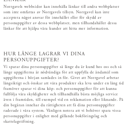
Norrgavels webbsidor kan innehålla länkar till andra webbplatser
som inte omfattas av Norrgavels tillsyn. Norrgavel kan inte
acceptera något ansvar för innehållet eller för skydd av
personuppgifter av dessa webbplatser, men tillhandahåller dessa
länkar för att hjälpa våra kunder att hitta mer information.
HUR LÄNGE LAGRAR VI DINA
PERSONUPPGIFTER?
Vi sparar dina personuppgifter så länge du är kund hos oss och så
länge uppgifterna är nödvändiga för att uppfylla de ändamål som
uppgifterna i början samlades in för. Givet att Norrgavel arbetar
långsiktigt och önskar att våra produkter ska leva under en lång tid
framöver sparar vi dina köp- och personuppgifter för att kunna
fullfölja våra skyldigheter och tillhandhålla bästa möjliga service
även i framtiden, till exempel vid en reklamation eller liknande. På
din begäran innehar du rättigheten att få dina personuppgifter
raderade i våra system. Vänligen notera att vi behöver spara vissa
personuppgifter i enlighet med gällande bokföringslag och
skattelagstiftning.