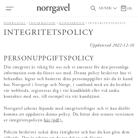
SE/SEK
0 artikl
(
0
)
NORRGAVEL
INFORMATION
KUNDSERVICE
INTEGRITETSPOLICY
INTEGRITETSPOLICY
Uppdaterad 2022-12-16
PERSONUPPGIFTSPOLICY
Din integritet är viktig för oss och vi ansvarar för den personliga
information som du förser oss med. Denna policy beskriver hur vi
behandlar, lagrar och hanterar dina personuppgifter när du är kund
hos Norrgavel i Sverige och Norge, i samband med att du besöker
vår webbsida, registrerar dig i vår kundklubb eller vid andra
kontakter med oss, till exempel via vår kundtjänst.
Norrgavel arbetar löpande med integritetsfrågor och vi kan därför
komma att uppdatera denna policy. Du hittar den senaste versionen
av integritetspolicyn
här (pdf).
Policyn beskriver också dina rättigheter och hur du kan göra dem