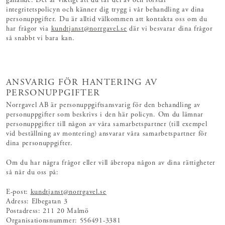
gällande. Det är viktigt att du tar del av och förstår
integritetspolicyn och känner dig trygg i vår behandling av dina
personuppgifter. Du är alltid välkommen att kontakta oss om du
har frågor via
kundtjanst@norrgavel.se
där vi besvarar dina frågor
så snabbt vi bara kan.
ANSVARIG FÖR HANTERING AV
PERSONUPPGIFTER
Norrgavel AB är personuppgiftsansvarig för den behandling av
personuppgifter som beskrivs i den här policyn. Om du lämnar
personuppgifter till någon av våra samarbetspartner (till exempel
vid beställning av montering) ansvarar våra samarbetspartner för
dina personuppgifter.
Om du har några frågor eller vill åberopa någon av dina rättigheter
så når du oss på:
E-post:
kundtjanst@norrgavel.se
Adress: Elbegatan 3
Postadress: 211 20 Malmö
Organisationsnummer: 556491-3381