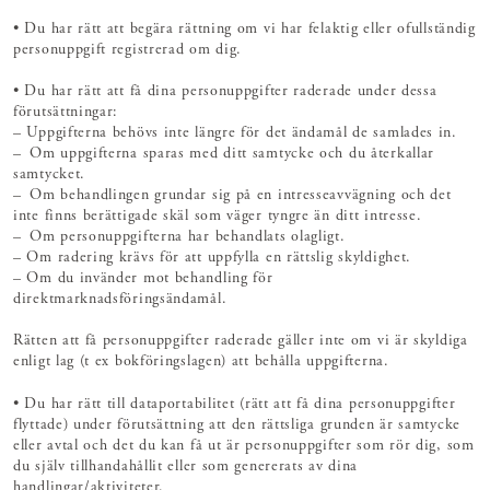
• Du har rätt att begära rättning om vi har felaktig eller ofullständig
personuppgift registrerad om dig.
• Du har rätt att få dina personuppgifter raderade under dessa
förutsättningar:
– Uppgifterna behövs inte längre för det ändamål de samlades in.
– Om uppgifterna sparas med ditt samtycke och du återkallar
samtycket.
– Om behandlingen grundar sig på en intresseavvägning och det
inte finns berättigade skäl som väger tyngre än ditt intresse.
– Om personuppgifterna har behandlats olagligt.
– Om radering krävs för att uppfylla en rättslig skyldighet.
– Om du invänder mot behandling för
direktmarknadsföringsändamål.
Rätten att få personuppgifter raderade gäller inte om vi är skyldiga
enligt lag (t ex bokföringslagen) att behålla uppgifterna.
• Du har rätt till dataportabilitet (rätt att få dina personuppgifter
flyttade) under förutsättning att den rättsliga grunden är samtycke
eller avtal och det du kan få ut är personuppgifter som rör dig, som
du själv tillhandahållit eller som genererats av dina
handlingar/aktiviteter.