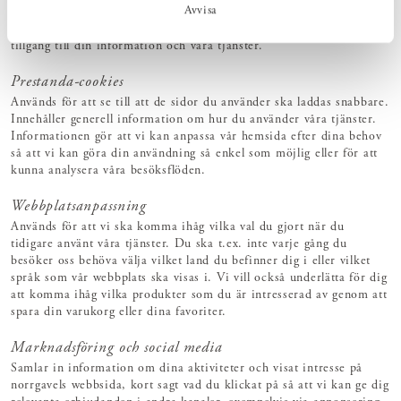
Avvisa
betallösning. Nödvändiga cookies hjälper oss även att kunna
upptäcka och spåra bedrägerier eller andra försök till olovlig
tillgång till din information och våra tjänster.
Prestanda-cookies
Används för att se till att de sidor du använder ska laddas snabbare.
Innehåller generell information om hur du använder våra tjänster.
Informationen gör att vi kan anpassa vår hemsida efter dina behov
så att vi kan göra din användning så enkel som möjlig eller för att
kunna analysera våra besöksflöden.
Webbplatsanpassning
Används för att vi ska komma ihåg vilka val du gjort när du
tidigare använt våra tjänster. Du ska t.ex. inte varje gång du
besöker oss behöva välja vilket land du befinner dig i eller vilket
språk som vår webbplats ska visas i. Vi vill också underlätta för dig
att komma ihåg vilka produkter som du är intresserad av genom att
spara din varukorg eller dina favoriter.
Marknadsföring och social media
Samlar in information om dina aktiviteter och visat intresse på
norrgavels webbsida, kort sagt vad du klickat på så att vi kan ge dig