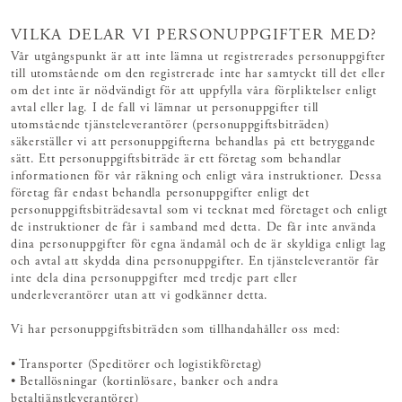
VILKA DELAR VI PERSONUPPGIFTER MED?
Vår utgångspunkt är att inte lämna ut registrerades personuppgifter
till utomstående om den registrerade inte har samtyckt till det eller
om det inte är nödvändigt för att uppfylla våra förpliktelser enligt
avtal eller lag. I de fall vi lämnar ut personuppgifter till
utomstående tjänsteleverantörer (personuppgiftsbiträden)
säkerställer vi att personuppgifterna behandlas på ett betryggande
sätt. Ett personuppgiftsbiträde är ett företag som behandlar
informationen för vår räkning och enligt våra instruktioner. Dessa
företag får endast behandla personuppgifter enligt det
personuppgiftsbiträdesavtal som vi tecknat med företaget och enligt
de instruktioner de får i samband med detta. De får inte använda
dina personuppgifter för egna ändamål och de är skyldiga enligt lag
och avtal att skydda dina personuppgifter. En tjänsteleverantör får
inte dela dina personuppgifter med tredje part eller
underleverantörer utan att vi godkänner detta.
Vi har personuppgiftsbiträden som tillhandahåller oss med:
• Transporter (Speditörer och logistikföretag)
• Betallösningar (kortinlösare, banker och andra
betaltjänstleverantörer)