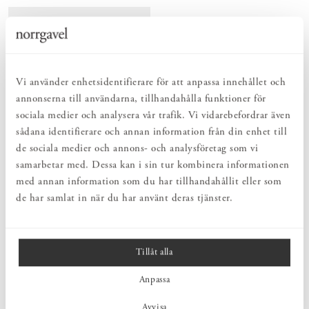
Vi använder enhetsidentifierare för att anpassa innehållet och
annonserna till användarna, tillhandahålla funktioner för
sociala medier och analysera vår trafik. Vi vidarebefordrar även
sådana identifierare och annan information från din enhet till
de sociala medier och annons- och analysföretag som vi
samarbetar med. Dessa kan i sin tur kombinera informationen
MINIMASSIV BYRÅ
H4+/M1
med annan information som du har tillhandahållit eller som
Pris
15 550 kr
:
15 550 kr
Enl. bild
:
de har samlat in när du har använt deras tjänster.
Visar
7
av
7
produkter
Tillåt alla
Anpassa
Möbelserien miniMassiv är sprungen ur klassiska Massiv
Avvisa