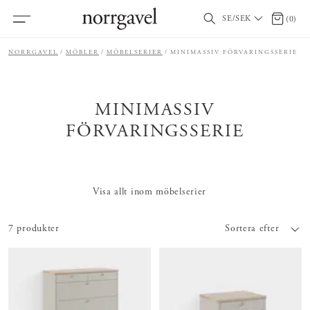
SE/SEK
0 artikl
(
0
)
NORRGAVEL
MÖBLER
MÖBELSERIER
MINIMASSIV FÖRVARINGSSERIE
MINIMASSIV
FÖRVARINGSSERIE
Visa allt inom möbelserier
7 produkter
Sortera efter