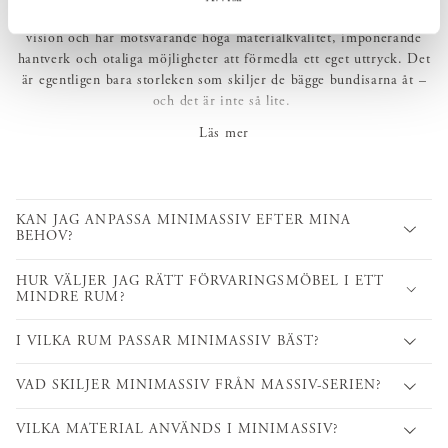
förvaringsserie. Den något nättare miniMassiv bygger på samma
vision och har motsvarande höga materialkvalitet, imponerande
hantverk och otaliga möjligheter att förmedla ett eget uttryck. Det
är egentligen bara storleken som skiljer de bägge bundisarna åt –
och det är inte så lite.
Att möblera med miniMassiv kan paradoxalt skapa känslan av
Läs mer
ökad rymlighet i ett rum. Något som ytterligare förstärks när man
följer upp med genomtänkt val av väggkulör. En serie
förvaringsmöbler där funktionen är välgenomtänkt in i minsta
detalj och dessutom bidrar till att skapa tydliga och vackra rum i
KAN JAG ANPASSA MINIMASSIV EFTER MINA
BEHOV?
hemmet. Passar lika bra i hallen, sovrummet, vardagsrummet,
arbetsrummet, köket eller i barnrummet.
HUR VÄLJER JAG RÄTT FÖRVARINGSMÖBEL I ETT
MINDRE RUM?
I förvaringsserien miniMassiv ingår byrå, skänk &
sideboard, hylla, skåp & vitrin, samt skåp & vitrin med låda.
I VILKA RUM PASSAR MINIMASSIV BÄST?
VAD SKILJER MINIMASSIV FRÅN MASSIV-SERIEN?
VILKA MATERIAL ANVÄNDS I MINIMASSIV?