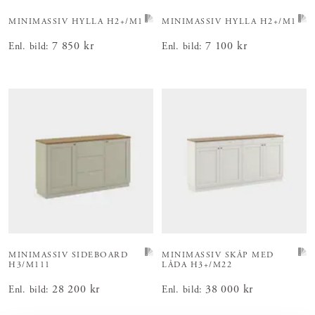
MINIMASSIV HYLLA
H2+/M1
MINIMASSIV HYLLA
H2+/M1
Pris
7 850 kr
:
7 850 kr
Pris
7 100 kr
:
7 100 kr
Enl. bild
:
Enl. bild
:
MINIMASSIV SIDEBOARD
MINIMASSIV SKÅP MED
H3/M111
LÅDA
H3+/M22
Pris
28 200 kr
:
28 200 kr
Pris
38 000 kr
:
38 000 kr
Enl. bild
:
Enl. bild
: