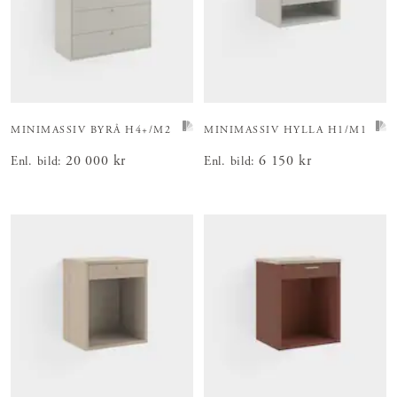
MINIMASSIV BYRÅ
H4+/M2
MINIMASSIV HYLLA
H1/M1
Pris
20 000 kr
:
20 000 kr
Pris
6 150 kr
:
6 150 kr
Enl. bild
:
Enl. bild
: