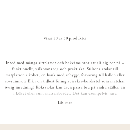
Visar
50
av
50
produkter
Inred med många sittplatser och bekväma ytor att slå sig ner på –
funktionellt, välkomnande och praktiskt. Stilrena stolar till
matplatsen i köket, en bänk med inbyggd förvaring till hallen eller
sovrummet? Eller en tidlöst formgiven skrivbordsstol som matchar
övrig inredning? Köksstolar kan även passa bra på andra ställen än
i köket eller runt matsalsbordet. Det kan exempelvis vara
praktiskt och snyggt att ha en stol i sovrummet – både som en
Läs mer
extra sittplats och som en avlastningsyta för kläder och sängkläder.
I hallen kan en pall eller en bänk komma till stor användning
samtidigt som det blir en vacker inredningsdetalj.
Hos oss hittar du ett brett utbud av bekväma stolar, pallar och