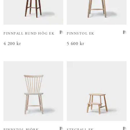
PINNPALL RUND HÖG EK
PINNSTOL EK
Pris
4 200 kr
:
4 200 kr
Pris
5 600 kr
:
5 600 kr
PINNSTOL BJÖRK
STEGPALL EK