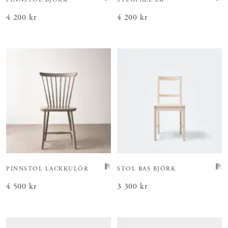
Pris
4 200 kr
:
4 200 kr
Pris
4 200 kr
:
4 200 kr
PINNSTOL LACKKULÖR
STOL BAS BJÖRK
Pris
4 500 kr
:
4 500 kr
Pris
3 300 kr
:
3 300 kr