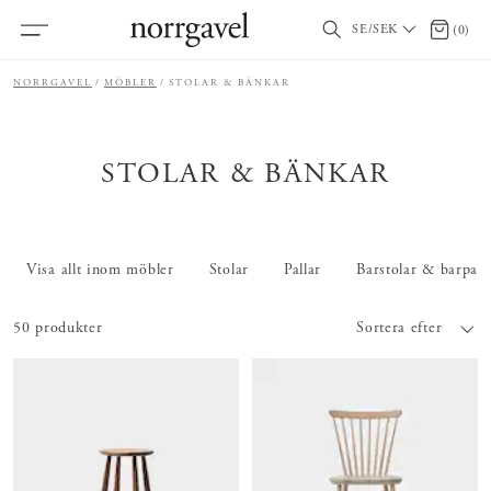
SE/SEK
0 artikl
(
0
)
NORRGAVEL
MÖBLER
STOLAR & BÄNKAR
STOLAR & BÄNKAR
Visa allt inom möbler
Stolar
Pallar
Barstolar & barpall
50 produkter
Sortera efter