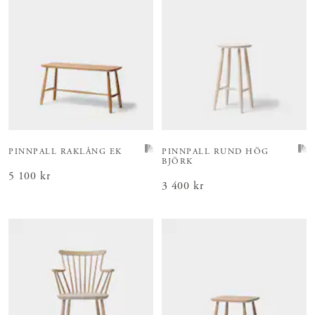
PINNPALL RAKLÅNG EK
PINNPALL RUND HÖG
BJÖRK
Pris
5 100 kr
:
5 100 kr
Pris
3 400 kr
:
3 400 kr