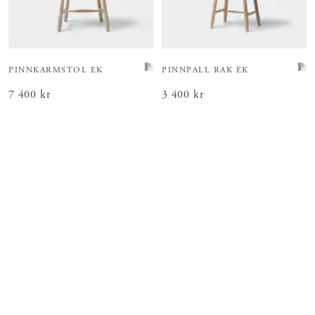
PINNKARMSTOL EK
PINNPALL RAK EK
Pris
7 400 kr
:
7 400 kr
Pris
3 400 kr
:
3 400 kr