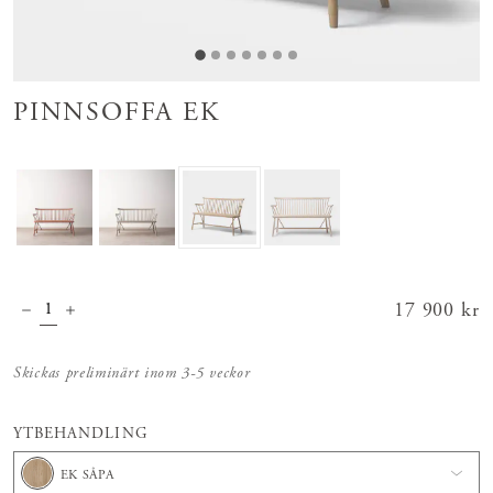
PINNSOFFA EK
Pris
17 900 kr
:
17 900 kr
Skickas preliminärt inom 3-5 veckor
YTBEHANDLING
EK SÅPA