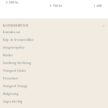
Pris
4 200 kr
:
4 200 kr
Pris
3 700 kr
:
3 700 kr
Pris
1 400 kr
:
1 4
KUNDSERVICE
Kontakta oss
Köp- & leveransvillkor
Integritetspolicy
Butiker
Inredning för företag
Norrgavel Outlet
Presentkort
Norrgavel Vintage
Rådgivning
Ångra ditt köp