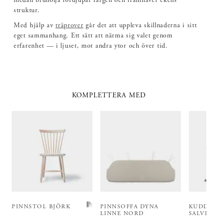
medan brunolja fördjupar färgen och framhäver ekens
struktur.
Med hjälp av
träprover
går det att uppleva skillnaderna i sitt
eget sammanhang. Ett sätt att närma sig valet genom
erfarenhet — i ljuset, mot andra ytor och över tid.
KOMPLETTERA MED
PINNSTOL BJÖRK
PINNSOFFA DYNA
KUDDFO
LINNE NORD
SALVIA