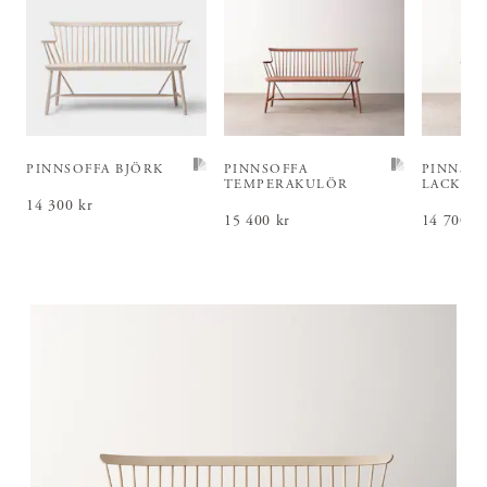
PINNSOFFA BJÖRK
PINNSOFFA
PINNSOF
TEMPERAKULÖR
LACKKU
Pris
14 300 kr
:
14 300 kr
Pris
15 400 kr
:
15 400 kr
Pris
14 700 k
:
14 