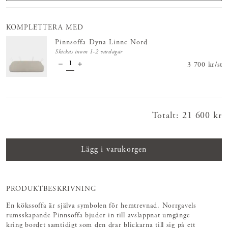
KOMPLETTERA MED
Pinnsoffa Dyna Linne Nord
Skickas inom 1-2 vardagar
Pris
3 700 kr
:
3 700 
/
st
Totalt
:
Pris
21 600 kr
:
21 600 kr
Lägg i varukorgen
PRODUKTBESKRIVNING
En kökssoffa är själva symbolen för hemtrevnad. Norrgavels
rumsskapande Pinnsoffa bjuder in till avslappnat umgänge
kring bordet samtidigt som den drar blickarna till sig på ett