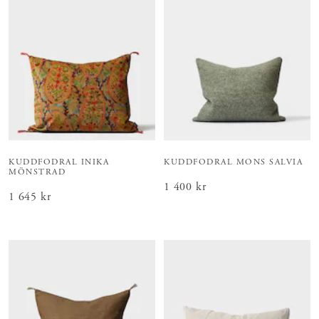
KUDDFODRAL INIKA
KUDDFODRAL MONS SALVIA
MÖNSTRAD
Pris
1 400 kr
:
1 400 kr
Pris
1 645 kr
:
1 645 kr