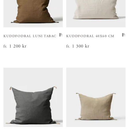
KUDDFODRAL LUNI TABAC
KUDDFODRAL 40X60 CM
Pris
1 200 kr
:
1 200 kr
Pris
1 300 kr
:
1 300 kr
fr.
fr.