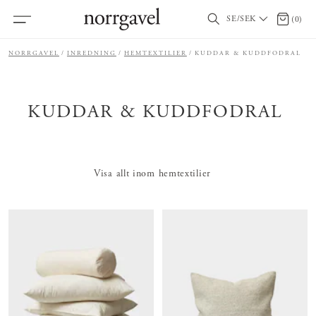
SE/SEK
0 artikl
(
0
)
NORRGAVEL
INREDNING
HEMTEXTILIER
KUDDAR & KUDDFODRAL
KUDDAR & KUDDFODRAL
Visa allt inom hemtextilier