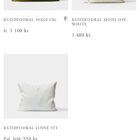
KUDDFODRAL 50X60 CM
KUDDFODRAL MONS OFF-
WHITE
Pris
1 100 kr
:
1 100 kr
fr.
Pris
1 400 kr
:
1 400 kr
KUDDFODRAL LINNE VIT
Pris
550 kr
:
550 kr
Enl. bild
: