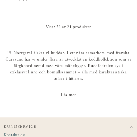
Visar
21
av
21
produkter
På Norrgavel älskar vi kuddar. I ett nära samarbete med franska
Caravane har vi under flera år utvecklat en kuddkollektion som är
färgkoordinerad med våra möbeltyger. Kuddfodralen sys i
exklusivt linne och bomullssammet – alla med karaktäristiska
tofsar i hörnen.
Bulla upp med en hög av kuddar och maximera komforten när du
Läs mer
sitter, ligger, myser eller rentav tar en tupplur. Våra soffor behöver
kuddar - med den främre raden av extrakuddar i olika storlekar
och tyger ger du soffan ditt helt egna personliga uttryck.
Glöm inte att även innerkudden har stor betydelse för det färdiga
KUNDSERVICE
resultatet och komforten. Mjuka och högkvalitativa innerkuddar
Kontakta oss
av naturmaterial, i passande mått till våra kuddar, kan köpas