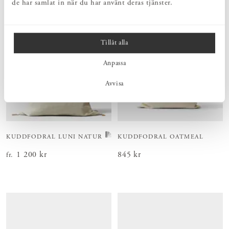
de har samlat in när du har använt deras tjänster.
Tillåt alla
Anpassa
Avvisa
KUDDFODRAL LUNI NATUR
KUDDFODRAL OATMEAL
Pris
1 200 kr
:
1 200 kr
Pris
845 kr
:
845 kr
fr.