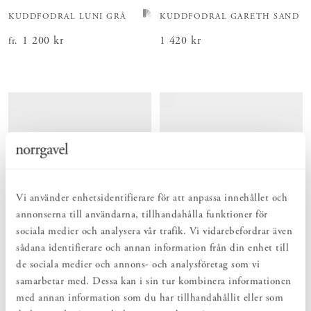
KUDDFODRAL LUNI GRÅ
KUDDFODRAL GARETH SAND
Pris
1 200 kr
:
1 200 kr
Pris
1 420 kr
:
1 420 kr
fr.
Vi använder enhetsidentifierare för att anpassa innehållet och
annonserna till användarna, tillhandahålla funktioner för
sociala medier och analysera vår trafik. Vi vidarebefordrar även
sådana identifierare och annan information från din enhet till
KUDDFODRAL LUNI
KUDDFODRAL GARETH VIT
de sociala medier och annons- och analysföretag som vi
OBLEKT
Pris
1 420 kr
:
1 420 kr
samarbetar med. Dessa kan i sin tur kombinera informationen
Pris
1 200 kr
:
1 200 kr
fr.
med annan information som du har tillhandahållit eller som