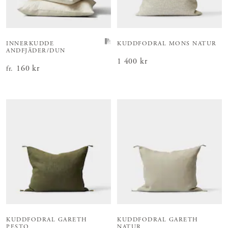
INNERKUDDE
KUDDFODRAL MONS NATUR
ANDFJÄDER/DUN
Pris
1 400 kr
:
1 400 kr
Pris
160 kr
:
160 kr
fr.
KUDDFODRAL GARETH
KUDDFODRAL GARETH
PESTO
NATUR