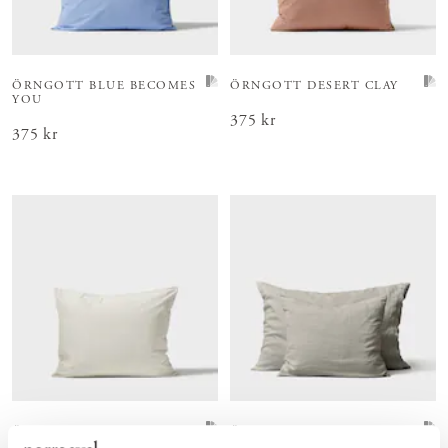
ÖRNGOTT BLUE BECOMES
ÖRNGOTT DESERT CLAY
YOU
Pris
375 kr
:
375 kr
Pris
375 kr
:
375 kr
ÖRNGOTT SNOWFALL
ÖRNGOTT LINNE OBLEKT