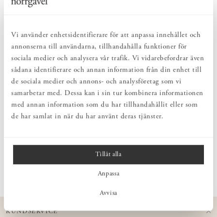
Pris
375 kr
:
375 kr
Pris
395 kr
:
395 kr
Vi använder enhetsidentifierare för att anpassa innehållet och
annonserna till användarna, tillhandahålla funktioner för
Visar
4
av
4
produkter
sociala medier och analysera vår trafik. Vi vidarebefordrar även
sådana identifierare och annan information från din enhet till
de sociala medier och annons- och analysföretag som vi
samarbetar med. Dessa kan i sin tur kombinera informationen
Visst sover man extra gott när sängen är bäddad med örngott av
med annan information som du har tillhandahållit eller som
härliga naturmaterial – i mjukaste linne eller ekologisk bomull.
Taktila textilier. Vårt sortiment av örngott kombinerar hållbarhet,
de har samlat in när du har använt deras tjänster.
kvalitet och tidlös design. Örngott som är utformade med
omtanke och noggrannhet in i minsta detalj. Dels för att enkelt
passa in i ditt hem och skapa en harmonisk och trivsam sovmiljö.
Tillåt alla
Men även för att hålla länge och bidra till en ljuvligt skön
Läs mer
upplevelse. Omsorgsfullt tillverkade med hänsyn till både
Anpassa
människa och natur.
Finns i flera olika färger och även i olika storlekar – 50x60,
Avvisa
50x70, 60x63 eller 60x90 cm.
KUNDSERVICE
Utforska vårt utbud av örngott online eller besök närmaste