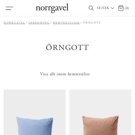
SE/SEK
0 artikl
(
0
)
NORRGAVEL
INREDNING
HEMTEXTILIER
ÖRNGOTT
ÖRNGOTT
Visa allt inom hemtextilier