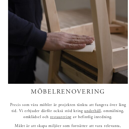
MÖBELRENOVERING
Precis som våra möbler är projekten tänkta att fungera över lång
tid. Vi erbjuder därför också stöd kring
underhåll
, ommålning,
omklädsel och
restaurering
av befintlig inredning.
Målet är att skapa miljöer som fortsätter att vara relevanta,