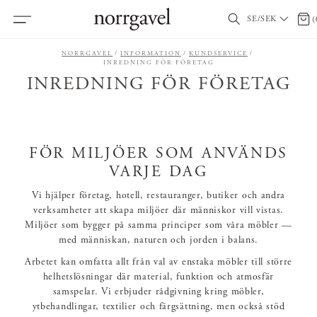
SE/SEK
0 ar
(
NORRGAVEL
INFORMATION
KUNDSERVICE
INREDNING FÖR FÖRETAG
INREDNING FÖR FÖRETAG
FÖR MILJÖER SOM ANVÄNDS
VARJE DAG
Vi hjälper företag, hotell, restauranger, butiker och andra
verksamheter att skapa miljöer där människor vill vistas.
Miljöer som bygger på samma principer som våra möbler —
med människan, naturen och jorden i balans.
Arbetet kan omfatta allt från val av enstaka möbler till större
helhetslösningar där material, funktion och atmosfär
samspelar. Vi erbjuder rådgivning kring möbler,
ytbehandlingar, textilier och färgsättning, men också stöd