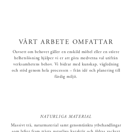
VÅRT ARBETE OMFATTAR
Oavsett om behovet gäller en enskild möbel eller en större
helhetslösning hjälper vi er att göra medvetna val utifrån
verksamhetens behov. Vi bidrar med kunskap, vägledning
och stöd genom hela processen – från idé och planering till
färdig miljö.
NATURLIGA MATERIAL
Massivt trä, naturmaterial samt genomtänkta ytbehandlingar
som lyfter fram träets naturliga karaktär och åldras vackert