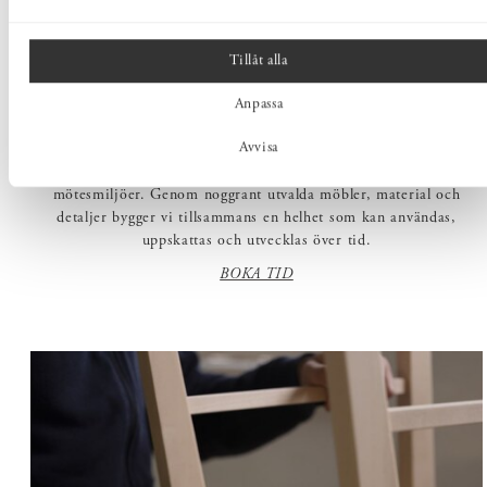
RÅDGIVNING
Tillåt alla
Våra rådgivare hjälper företag, arkitekter och inredare genom
Anpassa
produktval och materialfrågor till planering av större miljöer och
Avvisa
projekt. Med förståelse för hur miljön påverkar både människor
och verksamheter hjälper vi dig att skapa genomtänkta arbets- och
mötesmiljöer. Genom noggrant utvalda möbler, material och
detaljer bygger vi tillsammans en helhet som kan användas,
uppskattas och utvecklas över tid.
BOKA TID