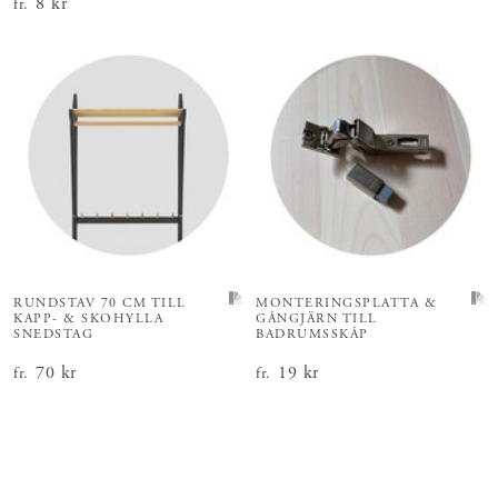
Pris
8 kr
:
8 kr
fr.
RUNDSTAV 70 CM TILL
MONTERINGSPLATTA &
KAPP- & SKOHYLLA
GÅNGJÄRN TILL
SNEDSTAG
BADRUMSSKÅP
Pris
70 kr
:
70 kr
Pris
19 kr
:
19 kr
fr.
fr.