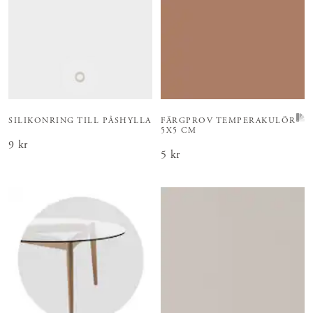
SILIKONRING TILL PÅSHYLLA
FÄRGPROV TEMPERAKULÖR
5X5 CM
Pris
9 kr
:
9 kr
Pris
5 kr
:
5 kr