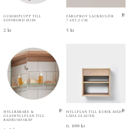
GUMMIPLUPP TILL
FÄRGPROV LACKKULÖR
SOFFBORD Ø100
7,4X5,2 CM
Pris
2 kr
:
2 kr
Pris
5 kr
:
5 kr
HYLLBÄRARE &
HYLLPLAN TILL KUBIK MED
GLASHYLLPLAN TILL
LÅDA GLAS/EK
BADRUMSSKÅP
Pris
600 kr
:
600 kr
fr.