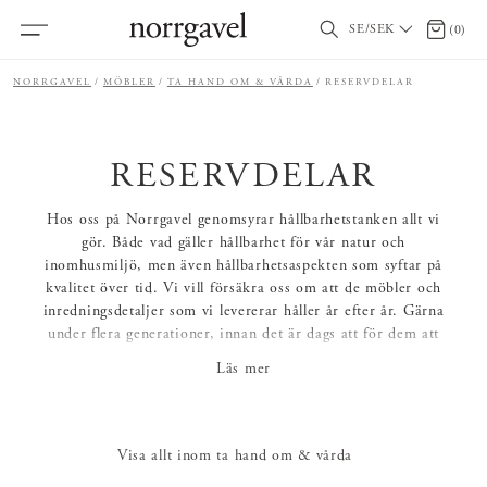
SE/SEK
0 artikl
(
0
)
NORRGAVEL
MÖBLER
TA HAND OM & VÅRDA
RESERVDELAR
RESERVDELAR
Hos oss på Norrgavel genomsyrar hållbarhetstanken allt vi
gör. Både vad gäller hållbarhet för vår natur och
inomhusmiljö, men även hållbarhetsaspekten som syftar på
kvalitet över tid. Vi vill försäkra oss om att de möbler och
inredningsdetaljer som vi levererar håller år efter år. Gärna
under flera generationer, innan det är dags att för dem att
återgå till det naturliga kretsloppet.
Läs mer
En förutsättning för att möblerna ska hålla länge är förstås
att man vårdar och underhåller dem regelbundet, så att de
kan fortsätta att vara älskade under många år. Mellan varven
Visa allt inom ta hand om & vårda
krävs enklare underhållsarbete, såsom slipning och oljning
för att få tillbaka träytor till nyskick, men emellanåt kan det