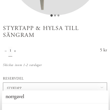
STYRTAPP & HYLSA TILL
SÄNGRAM
Pris
5 kr
:
5 kr
Skickas inom 1-2 vardagar
RESERVDEL
STYRTAPP
Lägg i varukorgen