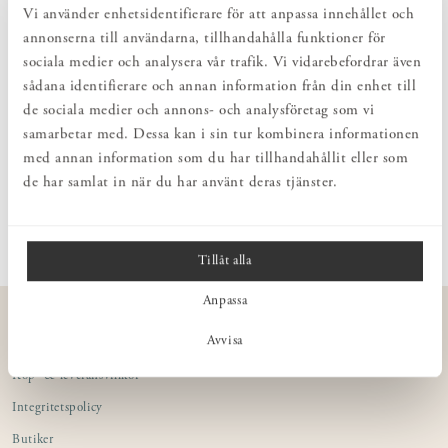
Visa prishistorik
Vi använder enhetsidentifierare för att anpassa innehållet och
annonserna till användarna, tillhandahålla funktioner för
sociala medier och analysera vår trafik. Vi vidarebefordrar även
PRODUKTBESKRIVNING
sådana identifierare och annan information från din enhet till
de sociala medier och annons- och analysföretag som vi
Reservdelar till Norrgavels Sängram. Styrtapp och hylsa används för
att montera ihop sängens ram med huvud- & fotgaveln.
samarbetar med. Dessa kan i sin tur kombinera informationen
med annan information som du har tillhandahållit eller som
de har samlat in när du har använt deras tjänster.
PRODUKTINFORMATION
Tillåt alla
Anpassa
KUNDSERVICE
Avvisa
Kontakta oss
Köp- & leveransvillkor
Integritetspolicy
Butiker