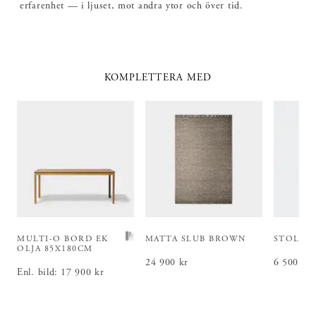
erfarenhet — i ljuset, mot andra ytor och över tid.
KOMPLETTERA MED
MULTI-O BORD
EK
MATTA SLUB BROWN
STOL EK
OLJA 85X180CM
Pris
24 900 kr
:
24 900 kr
Pris
6 500 kr
:
6 5
Enl. bild
:
Pris
17 900 kr
:
17 900 kr