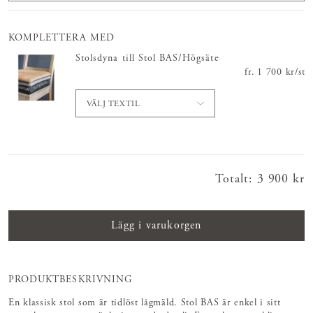
KOMPLETTERA MED
Stolsdyna till Stol BAS/Högsäte
fr.
Pris
1 700 kr
:
1 700 
/
st
VÄLJ TEXTIL
Totalt
:
Pris
3 900 kr
:
3 900 kr
Lägg i varukorgen
PRODUKTBESKRIVNING
En klassisk stol som är tidlöst lågmäld. Stol BAS är enkel i sitt