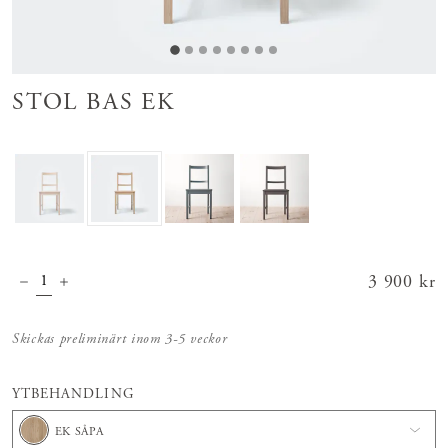
STOL BAS EK
Pris
3 900 kr
:
3 900 kr
Skickas preliminärt inom 3-5 veckor
YTBEHANDLING
EK SÅPA