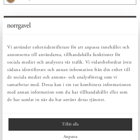
Lägg i varukorgen
Visa prishistorik
Vi använder enhetsidentifierare för att anpassa innehållet och
ENKELT & UTSÖKT
annonserna till användarna, tillhandahålla funktioner för
Hos oss hittar du ett kurerat sortiment av inredning som gör vardagslivet
sociala medier och analysera vår trafik. Vi vidarebefordrar även
både enkelt och vackert.
sådana identifierare och annan information från din enhet till
NATURLIGT & LÅNGSIKTIGT
Bruksföremål och inredningsdetaljer som genomgående är tillverkade av
de sociala medier och annons- och analysföretag som vi
hållbara naturmaterial.
samarbetar med. Dessa kan i sin tur kombinera informationen
HARMONISK HELHET
med annan information som du har tillhandahållit eller som
Inredningsdetaljer som kompletterar möblerna och skapar en harmonisk
de har samlat in när du har använt deras tjänster.
helhetsupplevelse.
PRODUKTBESKRIVNING
Tillåt alla
Litet träprov i ek för att lättare kunna bestämma färg till dina
Anpassa
möbler. Tänk på att ett litet prov skiljer sig från hur ytbehandling