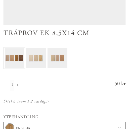
TRÄPROV EK 8,5X14 CM
Pris
50 kr
:
50 kr
Skickas inom 1-2 vardagar
YTBEHANDLING
EK OLJA