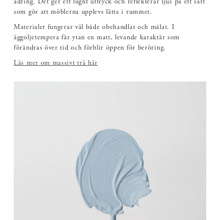
ådring. Det ger ett lugnt uttryck och reflekterar ljus på ett sätt
som gör att möblerna upplevs lätta i rummet.
Materialet fungerar väl både obehandlat och målat. I
äggoljetempera får ytan en matt, levande karaktär som
förändras över tid och förblir öppen för beröring.
Läs mer om massivt trä här