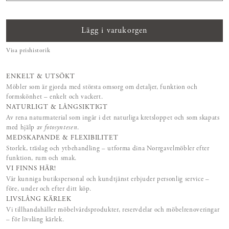
Lägg i varukorgen
Visa prishistorik
ENKELT & UTSÖKT
Möbler som är gjorda med största omsorg om detaljer, funktion och
formskönhet – enkelt och vackert.
NATURLIGT & LÅNGSIKTIGT
Av rena naturmaterial som ingår i det naturliga kretsloppet och som skapats
med hjälp av
fotosyntesen
.
MEDSKAPANDE & FLEXIBILITET
Storlek, träslag och ytbehandling – utforma dina Norrgavelmöbler efter
funktion, rum och smak.
VI FINNS HÄR!
Vår kunniga butikspersonal och kundtjänst erbjuder personlig service –
före, under och efter ditt köp.
LIVSLÅNG KÄRLEK
Vi tillhandahåller möbelvårdsprodukter, reservdelar och möbelrenoveringar
– för livslång kärlek.