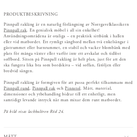
PRODUKTBESKRIVNING
Pinnpall raklång är en naturlig förlängning av Norrgavelklassikern
Pinnpall rak
. En genialisk möbel i all sin enkelhet!
Användningsområdena är otaliga – en praktisk sittbänk i hallen
eller vid matbordet. Ett rymligt sängbord mellan två enkelsängar i
gästrummet eller barnrummet, en stabil och vacker blombänk med
plats för många växter eller varför inte ett avskalat och tidlöst
soffbord. Sitsen på Pinnpall raklång är helt plan, just för att den
ska fungera lika bra som bordskiva – vid soffan, fåtöljen eller
bredvid sängen.
Pinnpall raklång är formgiven för att passa perfekt tillsammans med
Pinnpall rund
,
Pinnpall rak
och
Pinnstol
. Mått, material,
dimensioner och ytbehandling bidrar till ett enhetligt, men
samtidigt levande intryck när man mixar dem runt matbordet.
På bild visas lackkulören Röd 24.
MÅTT