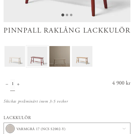
PINNPALL RAKLÅNG LACKKULÖR
Pris
4 900 kr
:
4 900 kr
Skickas preliminärt inom 3-5 veckor
LACKKULÖR
VARMGRÅ 17 (NCS S2002-Y)