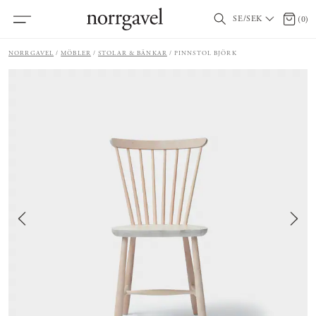
SE/SEK
0 arti
(
0
)
NORRGAVEL
MÖBLER
STOLAR & BÄNKAR
PINNSTOL BJÖRK