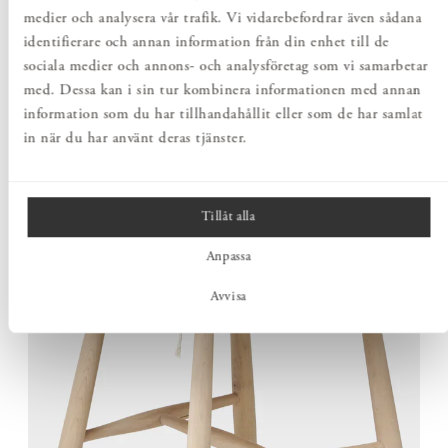
massivt trä. Den genomtänkta konstruktionen förenar låg vikt
medier och analysera vår trafik. Vi vidarebefordrar även sådana
med stabilitet och gör stolen enkel att flytta, utan att
identifierare och annan information från din enhet till de
kompromissa med hållfastheten.
sociala medier och annons- och analysföretag som vi samarbetar
med. Dessa kan i sin tur kombinera informationen med annan
information som du har tillhandahållit eller som de har samlat
in när du har använt deras tjänster.
Tillåt alla
Anpassa
Avvisa