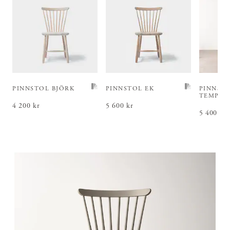
PINNSTOL BJÖRK
PINNSTOL EK
PINNST
TEMPER
Pris
4 200 kr
:
4 200 kr
Pris
5 600 kr
:
5 600 kr
Pris
5 400 kr
:
5 4