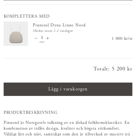
KOMPLETTERA MED
Pinnstol Dyna Linne Nord
Skickas inom 1-2 vardagar
Pris
1 000 kr
:
1 000 
/
st
Totalt
:
Pris
5 200 kr
:
5 200 kr
Lägg i varukorgen
PRODUKTBESKRIVNING
Pinnstol är Norrgavels tolkning av en älskad folkhemsklassiker. En
kombination av tidlös design, kvalitet och högsta sittkomfort.
Väldigt lätt och nätt, samtidigt som den är tillverkad av massivt trä