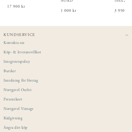
NORD
106X203
Pris
17 900 kr
:
17 900 kr
Pris
1 000 kr
:
1 000 kr
Pris
3 950 kr
:
3 9
KUNDSERVICE
Kontakta oss
Köp- & leveransvillkor
Integritetspolicy
Butiker
Inredning för företag
Norrgavel Outlet
Presentkort
Norrgavel Vintage
Rådgivning
Ångra ditt köp