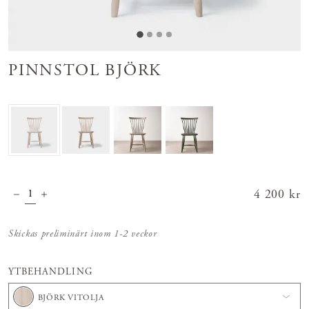
PINNSTOL BJÖRK
Pris
4 200 kr
:
4 200 kr
Skickas preliminärt inom 1-2 veckor
YTBEHANDLING
BJÖRK VITOLJA