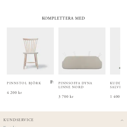
KOMPLETTERA MED
PINNSTOL BJÖRK
PINNSOFFA DYNA
KUDDFO
LINNE NORD
SALVIA
Pris
4 200 kr
:
4 200 kr
Pris
3 700 kr
:
3 700 kr
Pris
1 400 kr
:
1 4
KUNDSERVICE