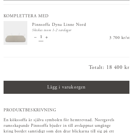
KOMPLETTERA MED
Pinnsoffa Dyna Linne Nord
Skickas inom 1-2 vardagar
Pris
3 700 kr
:
3 700 
/
st
Totalt
:
Pris
18 400 kr
:
18 400 kr
Lägg i varukorgen
PRODUKTBESKRIVNING
En kökssoffa är själva symbolen för hemtrevnad. Norrgavels
rumsskapande Pinnsoffa bjuder in till avslappnat umgänge
kring bordet samtidigt som den drar blickarna till sig på ett