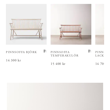
PINNSOFFA BJÖRK
PINNSOFFA
PINNSOF
TEMPERAKULÖR
LACKKU
Pris
14 300 kr
:
14 300 kr
Pris
15 400 kr
:
15 400 kr
Pris
14 700 k
:
14 