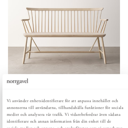
EN MÖBEL SOM RAMAR IN RUMMET
Pinnsoffan skapar en naturlig samlingsplats kring bordet. Med
Vi använder enhetsidentifierare för att anpassa innehållet och
sin rygg och sina armstöd ger den rummet riktning och
annonserna till användarna, tillhandahålla funktioner för sociala
närvaro, samtidigt som den lämnar ett lätt och öppet intryck.
medier och analysera vår trafik. Vi vidarebefordrar även sådana
identifierare och annan information från din enhet till de