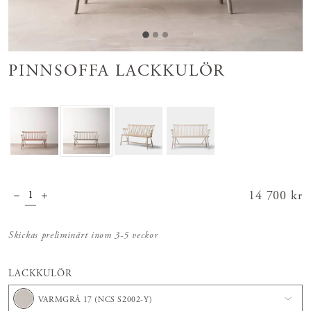
PINNSOFFA LACKKULÖR
Pris
14 700 kr
:
14 700 kr
Skickas preliminärt inom 3-5 veckor
LACKKULÖR
VARMGRÅ 17 (NCS S2002-Y)