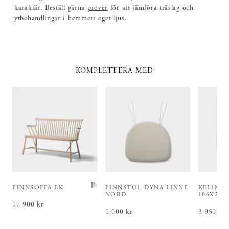
karaktär. Beställ gärna
prover
för att jämföra träslag och
ytbehandlingar i hemmets eget ljus.
KOMPLETTERA MED
PINNSOFFA EK
PINNSTOL DYNA LINNE
KELIM 
NORD
106X203
Pris
17 900 kr
:
17 900 kr
Pris
1 000 kr
:
1 000 kr
Pris
3 950 kr
:
3 9