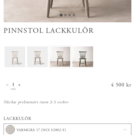
PINNSTOL LACKKULÖR
Pris
4 500 kr
:
4 500 kr
Skickas preliminärt inom 3-5 veckor
LACKKULÖR
VARMGRÅ 17 (NCS S2002-Y)