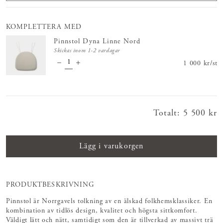
KOMPLETTERA MED
Pinnstol Dyna Linne Nord
Skickas inom 1-2 vardagar
Pris
1 000 kr
:
1 000 
/
st
Totalt
:
Pris
5 500 kr
:
5 500 kr
Lägg i varukorgen
PRODUKTBESKRIVNING
Pinnstol är Norrgavels tolkning av en älskad folkhemsklassiker. En
kombination av tidlös design, kvalitet och högsta sittkomfort.
Väldigt lätt och nätt, samtidigt som den är tillverkad av massivt trä