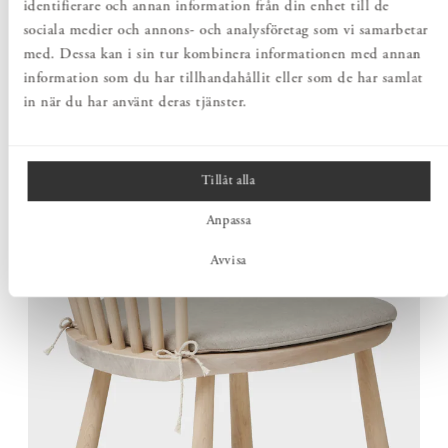
MASSIVT TRÄ MED BALANSERAD
identifierare och annan information från din enhet till de
KONSTRUKTION
sociala medier och annons- och analysföretag som vi samarbetar
med. Dessa kan i sin tur kombinera informationen med annan
Trots sitt nätta formspråk är Pinnstolen tillverkad helt i
massivt trä. Den genomtänkta konstruktionen förenar låg vikt
information som du har tillhandahållit eller som de har samlat
med stabilitet och gör stolen enkel att flytta, utan att
in när du har använt deras tjänster.
kompromissa med hållfastheten.
Tillåt alla
Anpassa
Avvisa