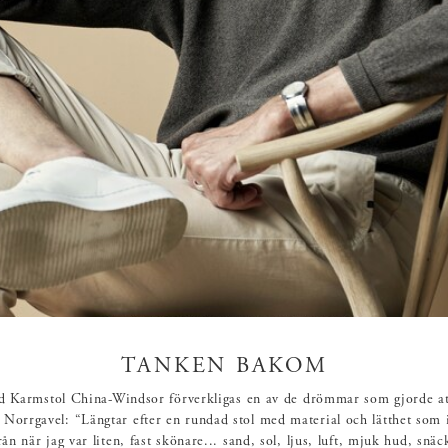
TANKEN BAKOM
 Karmstol China-Windsor förverkligas en av de drömmar som gjorde at
e Norrgavel: “Längtar efter en rundad stol med material och lätthet som 
rån när jag var liten, fast skönare... sand, sol, ljus, luft, mjuk hud, snäc