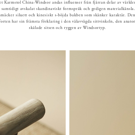
 Karmstol China-Windsor andas influenser från fjärran delar av värld
samtidigt avskalat skandinaviskt formspråk och gedigen materialkänsla.
mäcker siluett och kinesiskt s-böjda bakben som skänker karaktär. De
orten har sin främsta förklaring i den välavvägda sittvinkeln, den anato
skålade sitsen och ryggen av Windsortyp.