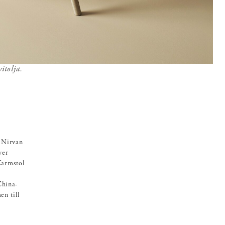
itolja.
 Nirvan
ver
Karmstol
China-
en till