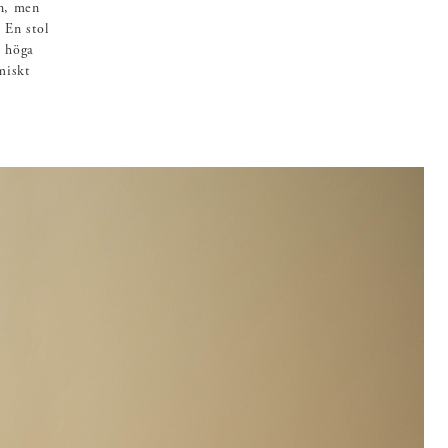
en, men
 En stol
n höga
miskt