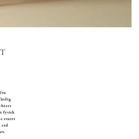
TT
älva
färdig
chters
n fysisk
e svaret
n rad
ov.