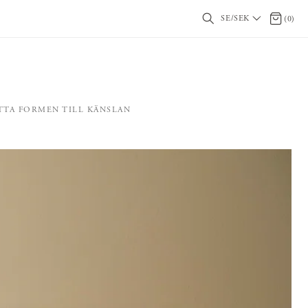
SE/SEK
0 artikl
(
0
)
TTA FORMEN TILL KÄNSLAN