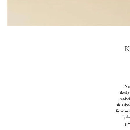
K
Nor
desig
möbel
skissbö
förnimm
lyde
pr