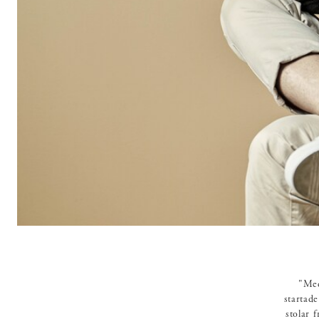
"Med
startad
stolar f