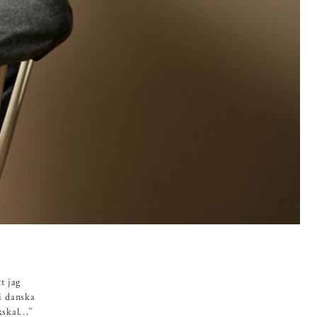
t jag
i danska
kskal...”