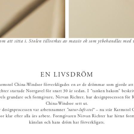
om att sitta i. Stolen tillverkas av massiv ek som ytbehandlas med v
EN LIVSDRÖM
rmstol China-Windsor förverkligades en av de drömmar som gjorde att
chter startade Norrgavel för snart 30 år sedan. I ”tanken bakom” beskri
els grundare och formgivare, Nirvan Richter, hur designprocessen för 
China-Windsor sett ut.
 designprocessen var arbetsnamnet
”natur-luft-stol"
– nu står Karmstol 
r klar efter alla års arbete. Formgivaren Nirvan Richter har hittat form
känslan och hans dröm har förverkligats.