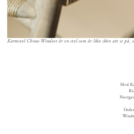
Karmstol China-Windsor är en stol som är lika skön att se på, s
Med Ka
Ri
Norrgav
Under
Windso