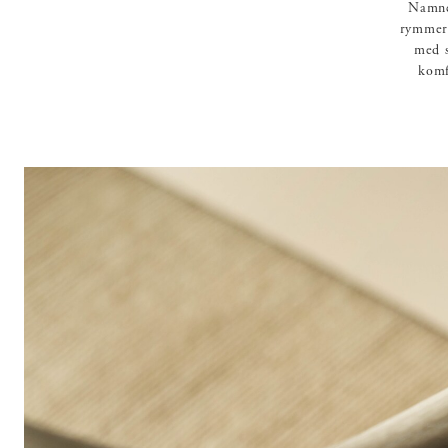
Namnet
rymmer 
med s
komf