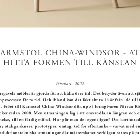
ARMSTOL CHINA-WINDSOR - A
HITTA FORMEN TILL KÄNSLAN
Februari, 2022
rgavels möbler är gjorda för att hålla över tid. Det betyder även att sj
nprocessen får ta tid. Och ibland kan det faktiskt ta 14 år från idé till 
. Fröet till Karmstol China-Windsor dök upp i formgivaren Nirvan Ri
cker redan 2008. Men utmaningen låg i att omvandla en längtan och e
else, till en färdig möbel. Hur gör man det egentligen? Det kortfattad
r; otaliga skisser, prototyper, omtag, tid för eftertanke – varvat med e
oduktionstekniska utmaningar där mästerskapet verkligen sattes på pr