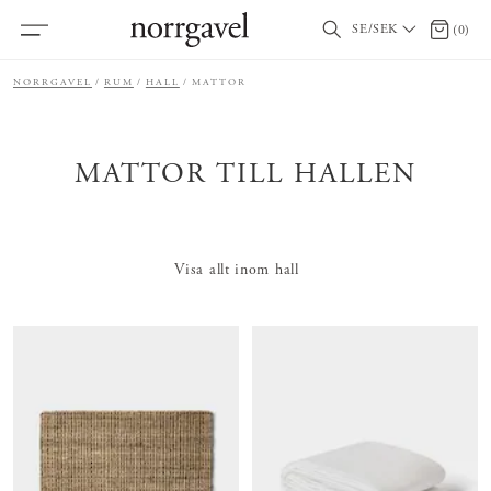
SE/SEK
0 artikl
(
0
)
NORRGAVEL
RUM
HALL
MATTOR
MATTOR TILL HALLEN
Visa allt inom hall