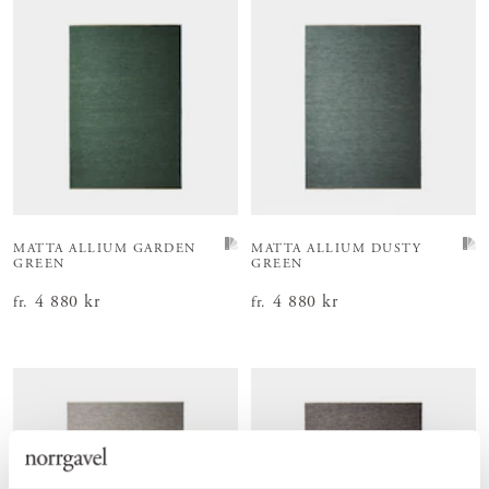
MATTA ALLIUM GARDEN
MATTA ALLIUM DUSTY
GREEN
GREEN
Pris
4 880 kr
:
4 880 kr
Pris
4 880 kr
:
4 880 kr
fr.
fr.