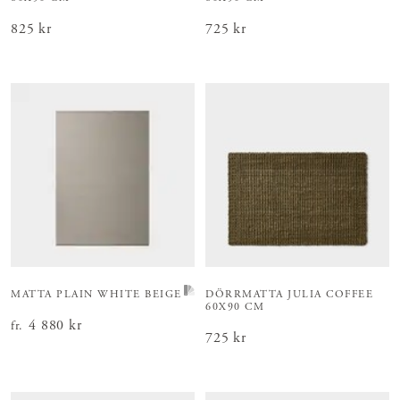
Pris
825 kr
:
825 kr
Pris
725 kr
:
725 kr
MATTA PLAIN WHITE BEIGE
DÖRRMATTA JULIA COFFEE
60X90 CM
Pris
4 880 kr
:
4 880 kr
fr.
Pris
725 kr
:
725 kr