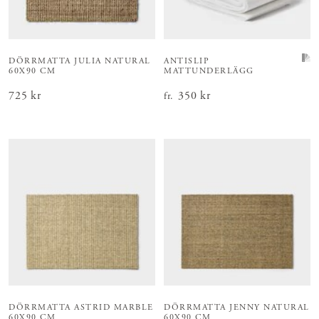
DÖRRMATTA JULIA NATURAL
ANTISLIP
60X90 CM
MATTUNDERLÄGG
Pris
725 kr
:
725 kr
Pris
350 kr
:
350 kr
fr.
DÖRRMATTA ASTRID MARBLE
DÖRRMATTA JENNY NATURAL
60X90 CM
60X90 CM