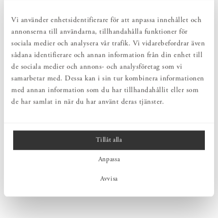
Vi använder enhetsidentifierare för att anpassa innehållet och
annonserna till användarna, tillhandahålla funktioner för
sociala medier och analysera vår trafik. Vi vidarebefordrar även
sådana identifierare och annan information från din enhet till
MATTA PLAIN LIGHT
MATTA PLAIN MOCCA
de sociala medier och annons- och analysföretag som vi
BROWN
Pris
4 880 kr
:
4 880 kr
samarbetar med. Dessa kan i sin tur kombinera informationen
fr.
Pris
4 880 kr
:
4 880 kr
fr.
med annan information som du har tillhandahållit eller som
de har samlat in när du har använt deras tjänster.
Tillåt alla
Anpassa
Avvisa