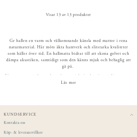
Visar
13
av
13
produkter
Ge hallen en varm och välkomnande känsla med mattor i rena
naturmaterial. Här möts äkta hantverk och slitstarka kvaliteter
som håller över tid. En hallmatta bidrar till att skona golvet och
dämpa akustiken, samtidigt som den känns mjuk och behaglig att
gå på.
För att rummet ska upplevas harmoniskt är det värt att låta mattan
ta plats, en alltför liten matta kan få hallen att kännas mindre än
Läs mer
den är. Färg och mönster sätter tonen – välj en nyans nära golvet
för ett lugnt och sammanhållet uttryck, eller låt en mer levande
färgskala skapa kontrast och energi. Oavsett val bidrar rätt
hallmatta till en personlig helhet som lyfter hela entrén.
KUNDSERVICE
Kontakta oss
Köp- & leveransvillkor