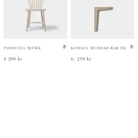
PINNSTOL BJÖRK
KONSOL RUNDAD-RAK EK
Pris
4 200 kr
:
4 200 kr
Pris
250 kr
:
250 kr
fr.