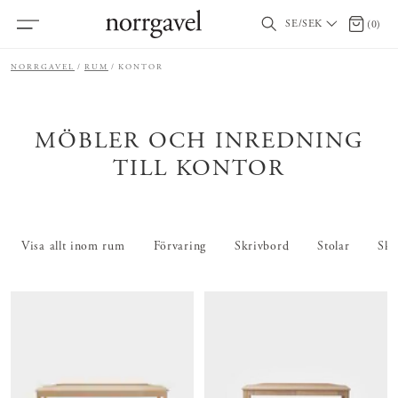
SE/SEK
0 artikl
(
0
)
NORRGAVEL
RUM
KONTOR
MÖBLER OCH INREDNING
TILL KONTOR
Visa allt inom rum
Förvaring
Skrivbord
Stolar
Skr