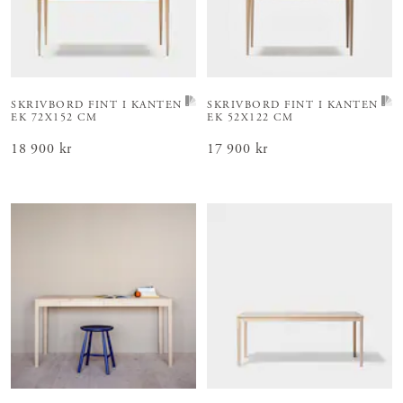
SKRIVBORD FINT I KANTEN
SKRIVBORD FINT I KANTEN
EK 72X152 CM
EK 52X122 CM
Pris
18 900 kr
:
18 900 kr
Pris
17 900 kr
:
17 900 kr