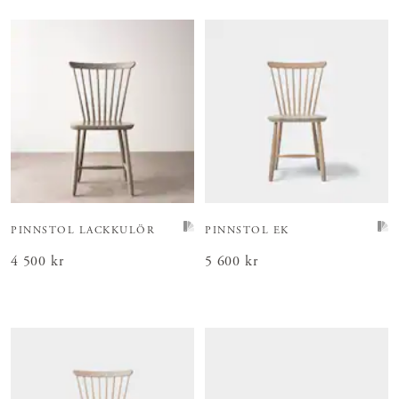
PINNSTOL LACKKULÖR
PINNSTOL EK
Pris
4 500 kr
:
4 500 kr
Pris
5 600 kr
:
5 600 kr