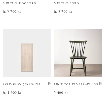
MULTI-O SIDOBORD
MULTI-O BORD
Pris
5 700 kr
:
5 700 kr
Pris
5 700 kr
:
5 700 kr
fr.
fr.
SKRIVSKIVA 50X120 CM
PINNSTOL TEMPERAKULÖR
Pris
1 900 kr
:
1 900 kr
Pris
5 400 kr
:
5 400 kr
fr.