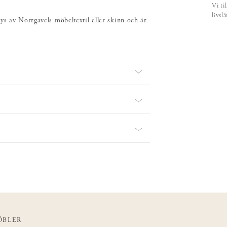
Vi ti
livsl
ys av Norrgavels möbeltextil eller skinn och är
ÖBLER