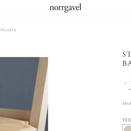
HÖGSÄTE
S
B
Skic
TEX