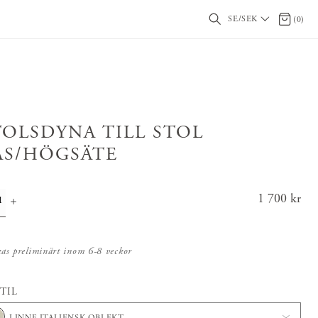
SE/SEK
0 artikl
(
0
)
TOLSDYNA TILL STOL
AS/HÖGSÄTE
Pris
1 700 kr
:
1 700 k
r
kas preliminärt inom 6-8 veckor
TIL
LINNE ITALIENSK OBLEKT