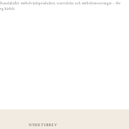
llhandahåller möbelvårdsprodukter, reservdelar och möbelrenoveringar – för
ång kärlek.
NYHETSBREV