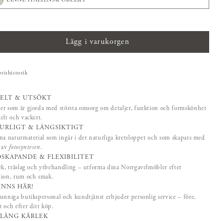
Lägg i varukorgen
prishistorik
ELT & UTSÖKT
r som är gjorda med största omsorg om detaljer, funktion och formskönhet
elt och vackert.
URLIGT & LÅNGSIKTIGT
na naturmaterial som ingår i det naturliga kretsloppet och som skapats med
p av
fotosyntesen
.
SKAPANDE & FLEXIBILITET
ek, träslag och ytbehandling – utforma dina Norrgavelmöbler efter
tion, rum och smak.
FINNS HÄR!
unniga butikspersonal och kundtjänst erbjuder personlig service – före,
 och efter ditt köp.
SLÅNG KÄRLEK