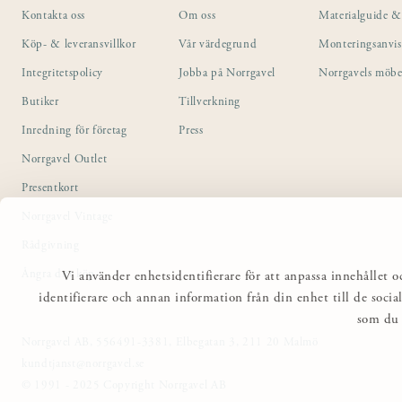
Kontakta oss
Om oss
Materialguide & 
Köp- & leveransvillkor
Vår värdegrund
Monteringsanvi
Integritetspolicy
Jobba på Norrgavel
Norrgavels möbe
Butiker
Tillverkning
Inredning för företag
Press
Norrgavel Outlet
Presentkort
Norrgavel Vintage
Rådgivning
Ångra ditt köp
Vi använder enhetsidentifierare för att anpassa innehållet o
identifierare och annan information från din enhet till de so
som du 
Norrgavel AB, 556491-3381, Elbegatan 3, 211 20 Malmö
kundtjanst@norrgavel.se
© 1991 - 2025 Copyright Norrgavel AB