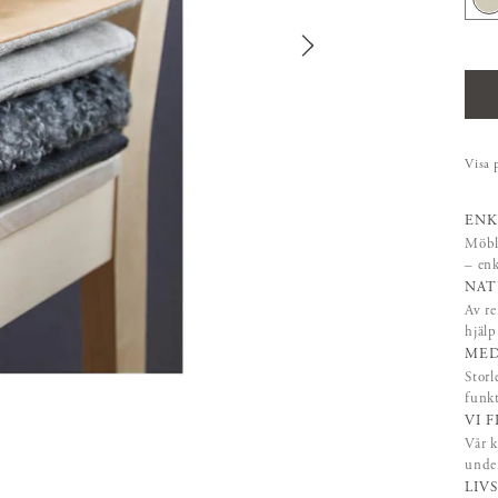
Visa 
ENK
Möble
– enk
NAT
Av re
hjäl
MED
Storl
funk
VI 
Vår k
under
LIV