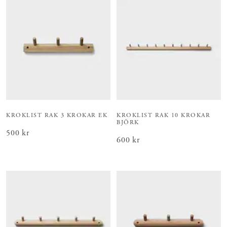
KROKLIST RAK 3 KROKAR EK
KROKLIST RAK 10 KROKAR
BJÖRK
Pris
500 kr
:
500 kr
Pris
600 kr
:
600 kr