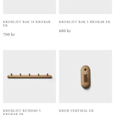
KROKLIST RAK 10 KROKAR
KROKLIST RAK 5 KROKAR EK
EK
Pris
600 kr
:
600 kr
Pris
700 kr
:
700 kr
KROKLIST RUNDAD 5
KROK VERTIKAL EK
KROKAR EK