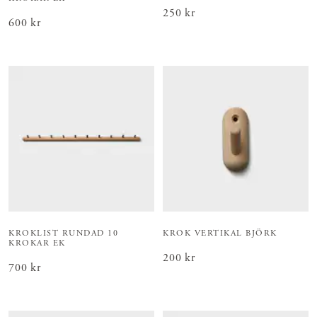
Pris
250 kr
:
250 kr
Pris
600 kr
:
600 kr
KROKLIST RUNDAD 10
KROK VERTIKAL BJÖRK
KROKAR EK
Pris
200 kr
:
200 kr
Pris
700 kr
:
700 kr