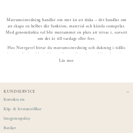
Matrumsinredning handlar om mer än att duka – det handlar om
att skapa en helhet där funktion, material och känsla samspelar.
Med genomtänkta val blir matrummet en plats att trivas i, oavsett
om det är till vardags eller fest.
Hos Norrgavel hittar du matrumsinredning och dukning i tidlös
design, där handdrejad keramik, porslin och munblåst glas möter
naturliga material och ett lugnt formspråk. Kannor, karaffer och
Läs mer
vaser tillför både funktion och karaktär, och låter det dukade
bordet förändras efter säsong och tillfälle.
KUNDSERVICE
Kontakta oss
Köp- & leveransvillkor
Integritetspolicy
Butiker