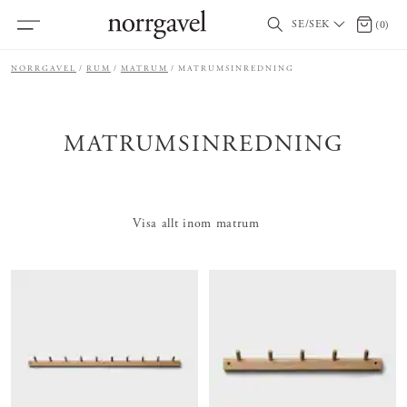
SE/SEK
0 artikl
(
0
)
NORRGAVEL
RUM
MATRUM
MATRUMSINREDNING
MATRUMSINREDNING
Visa allt inom matrum