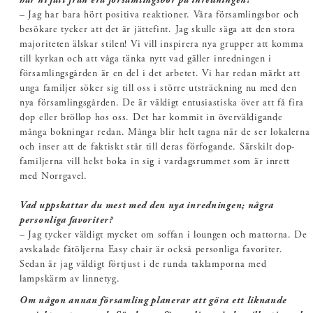
har ni fått från era församlingsbor på inredningen?
– Jag har bara hört positiva reaktioner. Våra församlingsbor och
besökare tycker att det är jättefint. Jag skulle säga att den stora
majoriteten älskar stilen! Vi vill inspirera nya grupper att komma
till kyrkan och att våga tänka nytt vad gäller inredningen i
församlingsgården är en del i det arbetet. Vi har redan märkt att
unga familjer söker sig till oss i större utsträckning nu med den
nya församlingsgården. De är väldigt entusiastiska över att få fira
dop eller bröllop hos oss. Det har kommit in överväldigande
många bokningar redan. Många blir helt tagna när de ser lokalerna
och inser att de faktiskt står till deras förfogande. Särskilt dop-
familjerna vill helst boka in sig i vardagsrummet som är inrett
med Norrgavel.
Vad uppskattar du mest med den nya inredningen; några
personliga favoriter?
– Jag tycker väldigt mycket om soffan i loungen och mattorna. De
avskalade fåtöljerna Easy chair är också personliga favoriter.
Sedan är jag väldigt förtjust i de runda taklamporna med
lampskärm av linnetyg.
Om någon annan församling planerar att göra ett liknande