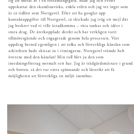
sig att mötas av i en församlingsgård. Både jag och Petter
uppskattar den skandinaviska, enkla stilen och jag vet inget som
är så tidlöst som Norrgavel. Efter att ha googlat upp
kontaktuppgifter till Norrgavel, så skickade jag iväg ett mejl där
jag beskrev vad vi ville åstadkomma – våra tankar och idéer i
stora drag. De återkopplade direkt och har verkligen varit
tillmötesgående och engagerade genom hela processen. Vårt
uppdrag bestod egentligen i att tolka och förverkliga känslan som
arkitekten hade skissat in i ritningarna. Norrgavel stämde helt
överens med den känslan! Min roll blev ju den som
inredningsföretag normalt sett har. Jag är trädgårdsmästare i grund
och botten, så det var extra spännande och lärorikt att få
möjligheten att förverkliga en miljö inomhus.