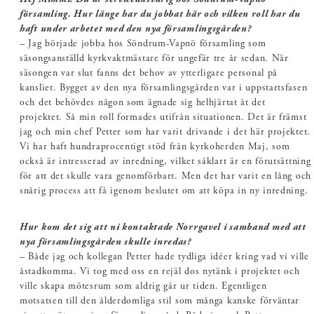
Hej Mimmi! Du är serviceansvarig hos Söndrum-Vapnö
församling. Hur länge har du jobbat här och vilken roll har du
haft under arbetet med den nya församlingsgården?
– Jag började jobba hos Söndrum-Vapnö församling som
säsongsanställd kyrkvaktmästare för ungefär tre år sedan. När
säsongen var slut fanns det behov av ytterligare personal på
kansliet. Bygget av den nya församlingsgården var i uppstartsfasen
och det behövdes någon som ägnade sig helhjärtat åt det
projektet. Så min roll formades utifrån situationen. Det är främst
jag och min chef Petter som har varit drivande i det här projektet.
Vi har haft hundraprocentigt stöd från kyrkoherden Maj, som
också är intresserad av inredning, vilket såklart är en förutsättning
för att det skulle vara genomförbart. Men det har varit en lång och
snårig process att få igenom beslutet om att köpa in ny inredning.
Hur kom det sig att ni kontaktade Norrgavel i samband med att
nya församlingsgården skulle inredas?
– Både jag och kollegan Petter hade tydliga idéer kring vad vi ville
åstadkomma. Vi tog med oss en rejäl dos nytänk i projektet och
ville skapa mötesrum som aldrig går ur tiden. Egentligen
motsatsen till den ålderdomliga stil som många kanske förväntar