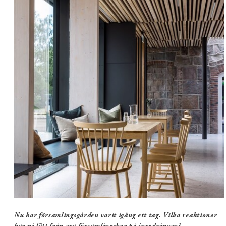
Förra församlingsgården byggdes 1970 och de tidstypiska
möblerna var svåra att återbruka i de nya lokalerna. Det var
bara några få saker som gick att återanvända.
Nu har församlingsgården varit igång ett tag. Vilka reaktioner