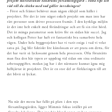
projekt motsvarande Söndrums församlingsgård – vilka tips och
råd vill du skicka med vad gäller inredningen?
– Först och främst behöver man någon eldsjäl som håller i
projektet. För det är inte något enkelt projekt om man inte har
rätt personer som driver processen framåt. I den kyrkliga miljön
är det inte helt enkelt med förändringar och att få sin röst hörd.
Det är många parametrar som krävs för en sådan här succé. Jag
och kollegan Petter har haft ett fantastiskt bra samarbete hela
vägen. Under hela byggprojektet har vi varit eniga i vad vi velat
satsa på. Jag blir faktiskt lite känslosam av att prata om detta, för
det har varit så lyckosamt genom hela processen. Ofta förutsätts
man fixa den här typen av uppdrag vid sidan om sina ordinarie
arbetsuppgifter, medan jag har i det närmaste kunnat ägna mig
helhjärtat åt projektet. Det är en stor del av förklaringen till att
det blivit så lyckat.
Nu när det mesta har fallit på plats i den nya
församlingsgården, ligger Mimmis fokus istället på att