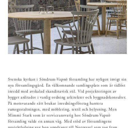
Svenska kyrkan i Söndrum-Vapnö församling har nyligen invigt sin
nya församlingsgård. En välkomnande samlingsplats som är tidlöst
inredd med avskalad skandinavisk stil. Vid projekteringen av
bygget anlitades i vanlig ordning arkitekter och byggnadskonsulter.
På motsvarande sätt brukar inredningsföretag hantera
rumsgestaltningen, med möblering, textil och belysning. Men
Mimmi Stark som är serviceansvarig hos Söndrum-Vapnö
församling valde en annan väg. Med stöd av församlingens
projektledning gav hon uppdraget till Norrgavel som tog fram