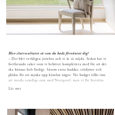
Blev slutresultatet så som du hade förväntat dig?
– Det blev verkligen jättebra och vi är så nöjda. Sedan har vi
fortfarande saker som vi behöver komplettera med för att det
ska kännas helt färdigt. Såsom extra kuddar, sittdynor och
plädar för att mjuka upp känslan något. Vår budget tillät inte
att inreda samtliga rum med Norrgavel, men vi får fortsätta
att komplettera och inreda rum för rum över tid.
Läs mer
Kan du beskriva känslan i rummen som är inredda med
Norrgavel?
– Det är tidlöst, funktionellt, avskalat och fräscht. Det är
något helt nytt. Inredningen kommer vara vacker i 100 år.