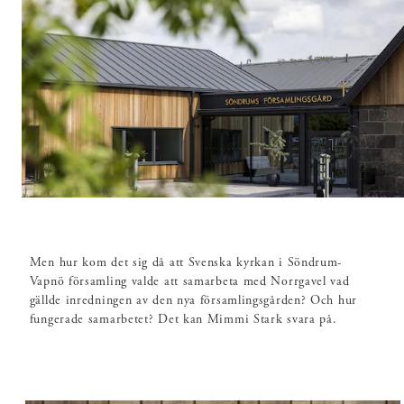
delen, Staffanssalen, som har totalrenoverats.
Församlingsgården har ytterligare tre huskroppar – en som i
första hand är till för verksamheter för barn och unga, en för
musik- och undervisningsverksamhet och en huskropp med
personallokaler.
Men hur kom det sig då att Svenska kyrkan i Söndrum-
Vapnö församling valde att samarbeta med Norrgavel vad
gällde inredningen av den nya församlingsgården? Och hur
fungerade samarbetet? Det kan Mimmi Stark svara på.