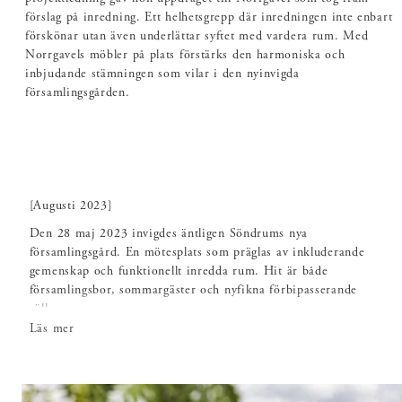
förslag på inredning. Ett helhetsgrepp där inredningen inte enbart
förskönar utan även underlättar syftet med vardera rum. Med
Norrgavels möbler på plats förstärks den harmoniska och
inbjudande stämningen som vilar i den nyinvigda
församlingsgården.
[Augusti 2023]
Den 28 maj 2023 invigdes äntligen Söndrums nya
församlingsgård. En mötesplats som präglas av inkluderande
gemenskap och funktionellt inredda rum. Hit är både
församlingsbor, sommargäster och nyfikna förbipasserande
välkomna.
Läs mer
Den nya församlingsgårdens entré utgörs av
”vardagsrummet” där det finns ett café, en andaktshörna och
bibliotek. Församlingsgården består också av den gamla