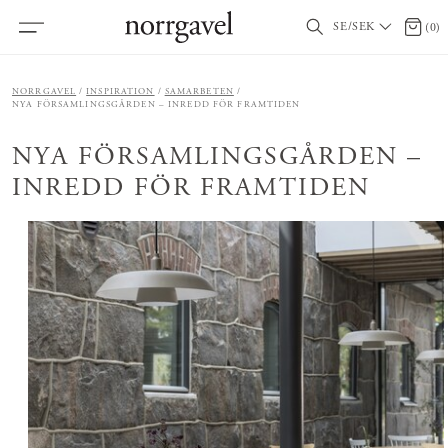
SE/SEK
0 arti
(
0
)
NORRGAVEL
INSPIRATION
SAMARBETEN
NYA FÖRSAMLINGSGÅRDEN – INREDD FÖR FRAMTIDEN
NYA FÖRSAMLINGSGÅRDEN –
INREDD FÖR FRAMTIDEN