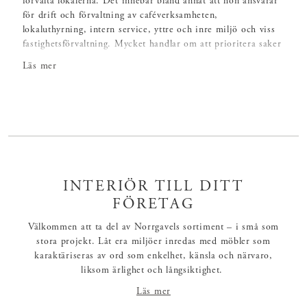
förvalta lokalerna. Det innebär bland annat att hon ansvarar
för drift och förvaltning av caféverksamheten,
lokaluthyrning, intern service, yttre och inre miljö och viss
fastighetsförvaltning. Mycket handlar om att prioritera saker
rätt framöver. Men allt är inte klart ännu och det finns
Läs mer
fortfarande rum kvar som behöver inredas. Att det är
Norrgavel som kommer vara samarbetspartner även i
framtida inredningsprojekt är Mimmi övertygad
om. Målsättningen är förstås att se till att antalet medlemmar
ökar i församlingen och med en mötesplats som attraherar
yngre så underlättas det arbetet väsentligt. I och med
färdigställandet av den nya församlingsgården ser Mimmi
ljust på framtiden vad gäller Söndrum-Vapnö församling.
INTERIÖR TILL DITT
FÖRETAG
– Vi har byggt för framtiden och det märks redan. ♥
Välkommen att ta del av Norrgavels sortiment – i små som
stora projekt. Låt era miljöer inredas med möbler som
karaktäriseras av ord som enkelhet, känsla och närvaro,
liksom ärlighet och långsiktighet.
Läs mer