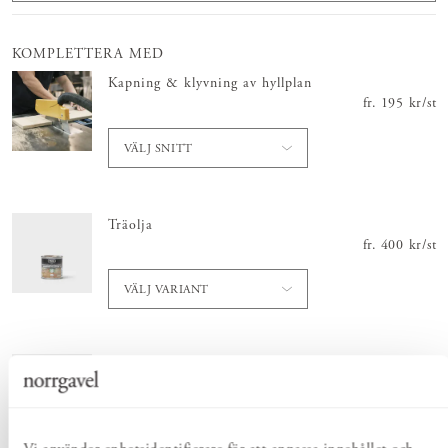
KOMPLETTERA MED
Kapning & klyvning av hyllplan
fr.
Pris
195 kr
:
195 
/
st
VÄLJ SNITT
Träolja
fr.
Pris
400 kr
:
400 
/
st
VÄLJ VARIANT
Såpflingor i påse för trä
Skickas inom 1-2 vardagar
Pris
60 kr
:
/
60 
st