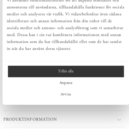
Vi använder enhetsidentifierare för att anpassa innehållet och
annonserna till användarna, tillhandahålla funktioner för sociala
medier och analysera vår trafik. Vi vidarebefordrar även sådana
Totalt
:
Pris
1 060 kr
:
identifierare och annan information från din enhet till de
1 060 kr
sociala medier och annons- och analysföretag som vi samarbetar
med. Dessa kan i sin tur kombinera informationen med annan
Lägg i varukorgen
information som du har tillhandahållit eller som de har samlat
in när du har använt deras tjänster.
PRODUKTBESKRIVNING
Norrgavels Hyllplan i massiv björk eller ek har mått för att passa
Tillåt alla
alla våra konsol-modeller. Platsbygg en förvaringslösning som passar
just i ditt hem. Hyllplanen finns i flera längder och djup.
Anpassa
Avvisa
MÅTT
PRODUKTINFORMATION