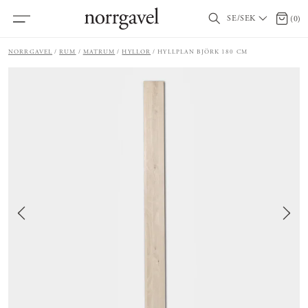
SE/SEK
0 arti
(
0
)
NORRGAVEL
RUM
MATRUM
HYLLOR
HYLLPLAN BJÖRK 180 CM