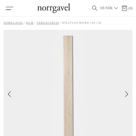
SE/SEK
0 arti
(
0
)
NORRGAVEL
RUM
VARDAGSRUM
HYLLPLAN BJÖRK 180 CM