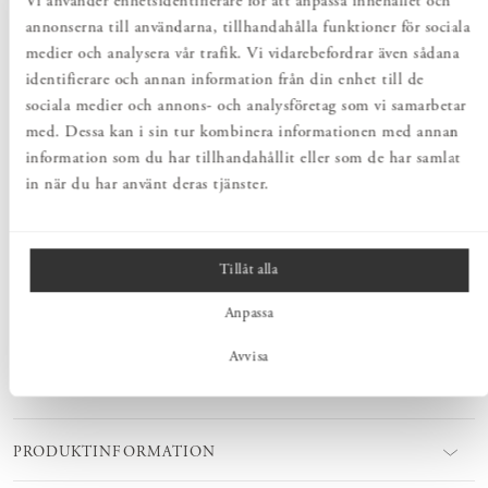
Vi använder enhetsidentifierare för att anpassa innehållet och
annonserna till användarna, tillhandahålla funktioner för sociala
medier och analysera vår trafik. Vi vidarebefordrar även sådana
Totalt
:
Pris
1 060 kr
:
identifierare och annan information från din enhet till de
1 060 kr
sociala medier och annons- och analysföretag som vi samarbetar
med. Dessa kan i sin tur kombinera informationen med annan
Lägg i varukorgen
information som du har tillhandahållit eller som de har samlat
in när du har använt deras tjänster.
PRODUKTBESKRIVNING
Norrgavels Hyllplan i massiv björk eller ek har mått för att passa
Tillåt alla
alla våra konsol-modeller. Platsbygg en förvaringslösning som passar
just i ditt hem. Hyllplanen finns i flera längder och djup.
Anpassa
Avvisa
MÅTT
PRODUKTINFORMATION