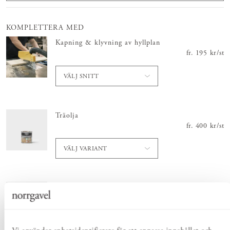
KOMPLETTERA MED
Kapning & klyvning av hyllplan
fr.
Pris
195 kr
:
195 
/
st
VÄLJ SNITT
Träolja
fr.
Pris
400 kr
:
400 
/
st
VÄLJ VARIANT
Såpflingor i påse för trä
Skickas inom 1-2 vardagar
Pris
60 kr
:
/
60 
st