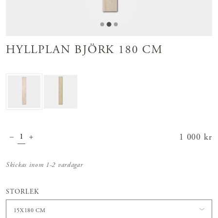
HYLLPLAN BJÖRK 180 CM
Pris
1 000 kr
:
1 000 kr
Skickas inom 1-2 vardagar
STORLEK
15X180 CM