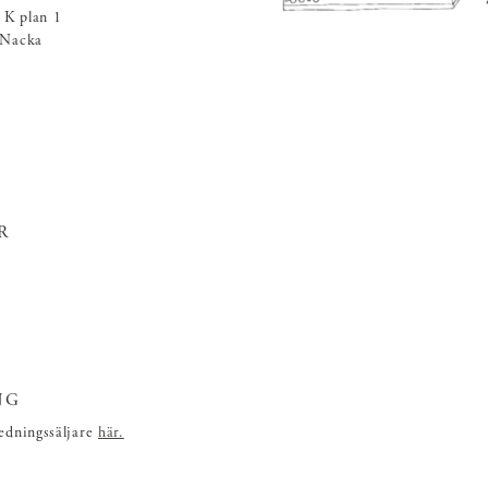
 K plan 1
 Nacka
R
NG
redningssäljare
här.