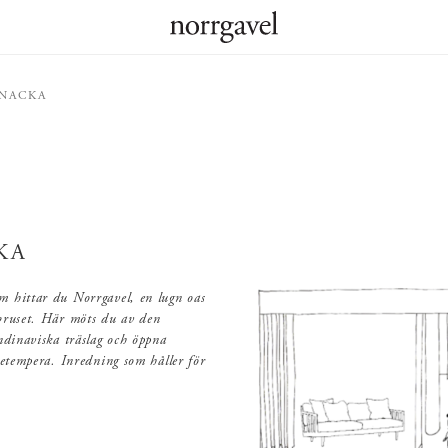
NACKA
KA
 hittar du Norrgavel, en lugn oas
bruset. Här möts du av den
ndinaviska träslag och öppna
jetempera. Inredning som håller för