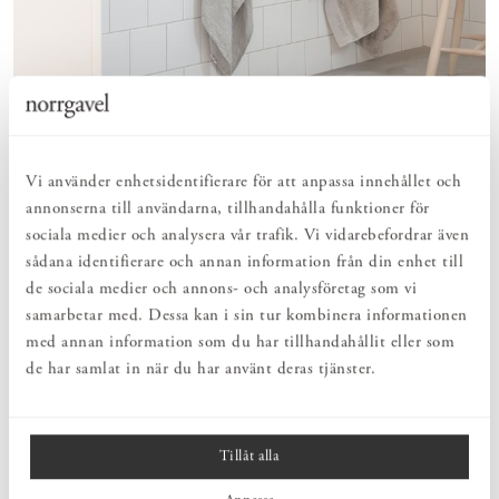
Vi använder enhetsidentifierare för att anpassa innehållet och
annonserna till användarna, tillhandahålla funktioner för
Bomull är en växtfiber. Den är lättarbetad, tålig, kan vävas
sociala medier och analysera vår trafik. Vi vidarebefordrar även
till en mängd strukturer och lämpar sig väl för infärgning, då
sådana identifierare och annan information från din enhet till
fibrerna har hög absorptionsförmåga. Samtidigt krävs det
de sociala medier och annons- och analysföretag som vi
under odlingen mycket bevattning och bekämpningsmedel för
samarbetar med. Dessa kan i sin tur kombinera informationen
att hålla insekter borta.
med annan information som du har tillhandahållit eller som
Vi använder bomullstyg som är framställt enligt Oeko-Tex,
vilket innebär att bomullen i sig inte behöver vara ekologiskt
de har samlat in när du har använt deras tjänster.
odlad, men vid framställningen av garn och väv så används
minimalt med kemikalier och man arbetar med slutna
system.
Tillåt alla
Se tvättanvisning för just det möbeltyg som du har valt.
Fack-/kemtvätt rekommenderas generellt sett till alla våra