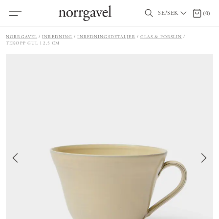
SE/SEK
0 artik
(
0
)
NORRGAVEL
INREDNING
INREDNINGSDETALJER
GLAS & PORSLIN
TEKOPP GUL 12,5 CM