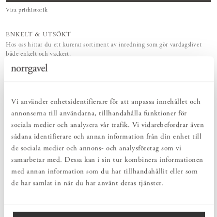
Visa prishistorik
ENKELT & UTSÖKT
Hos oss hittar du ett kurerat sortiment av inredning som gör vardagslivet
både enkelt och vackert.
NATURLIGT & LÅNGSIKTIGT
Bruksföremål och inredningsdetaljer som genomgående är tillverkade av
hållbara naturmaterial.
HARMONISK HELHET
Vi använder enhetsidentifierare för att anpassa innehållet och
Inredningsdetaljer som kompletterar möblerna och skapar en harmonisk
helhetsupplevelse.
annonserna till användarna, tillhandahålla funktioner för
sociala medier och analysera vår trafik. Vi vidarebefordrar även
sådana identifierare och annan information från din enhet till
PRODUKTBESKRIVNING
de sociala medier och annons- och analysföretag som vi
samarbetar med. Dessa kan i sin tur kombinera informationen
Tekopp i högbränt lergods med en gul glasyr. Tillverkad av Annica
Gjerstad i hennes keramikverkstad i Skänninge. Koppen har en
med annan information som du har tillhandahållit eller som
diameter på cirka 12,5 cm och en höjd på cirka 9 cm. Alla mått är
de har samlat in när du har använt deras tjänster.
ungefärliga, då form och storlek kan variera något under tork- och
brännprocessen. Varje kopp får därmed ett eget uttryck, och
naturliga variationer i glasyr och yta förekommer. Den tål både
diskmaskin och mikrovågsugn. För att bevara glasyren över tid