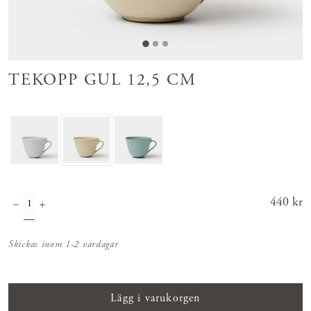
TEKOPP GUL 12,5 CM
Pris
440 kr
:
440 kr
Skickas inom 1-2 vardagar
Lägg i varukorgen