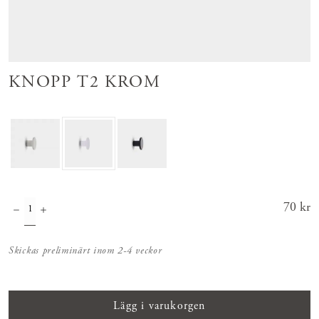
KNOPP T2 KROM
Pris
70 kr
:
70 kr
Skickas preliminärt inom 2-4 veckor
Lägg i varukorgen