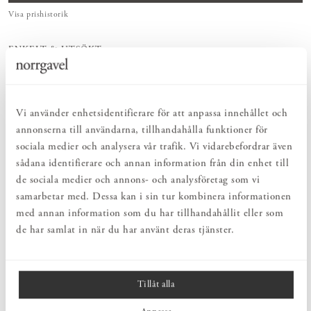
Visa prishistorik
ENKELT & UTSÖKT
Hos oss hittar du ett kurerat sortiment av inredning som gör vardagslivet
både enkelt och vackert.
NATURLIGT & LÅNGSIKTIGT
Bruksföremål och inredningsdetaljer som genomgående är tillverkade av
Vi använder enhetsidentifierare för att anpassa innehållet och
hållbara naturmaterial.
annonserna till användarna, tillhandahålla funktioner för
HARMONISK HELHET
sociala medier och analysera vår trafik. Vi vidarebefordrar även
Inredningsdetaljer som kompletterar möblerna och skapar en harmonisk
helhetsupplevelse.
sådana identifierare och annan information från din enhet till
de sociala medier och annons- och analysföretag som vi
samarbetar med. Dessa kan i sin tur kombinera informationen
PRODUKTBESKRIVNING
med annan information som du har tillhandahållit eller som
de har samlat in när du har använt deras tjänster.
Knopp i kromat utförande från Norrgavel. Klassisk och diskret
knopp i T-form. Ofta är det de små detaljerna som gör stor
skillnad!
Tillåt alla