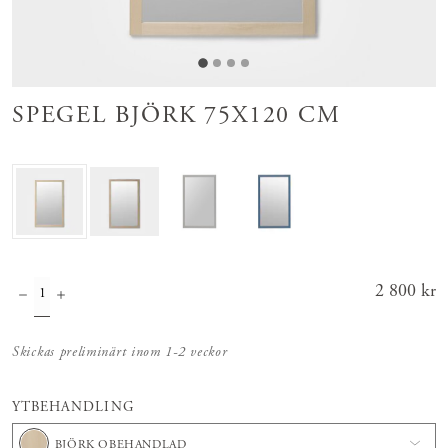
SPEGEL BJÖRK 75X120 CM
Pris
2 800 kr
:
2 800 kr
Skickas preliminärt inom 1-2 veckor
YTBEHANDLING
BJÖRK OBEHANDLAD