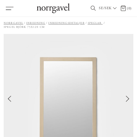
SE/SEK
0 artik
(
0
)
NORRGAVEL
INREDNING
INREDNINGSDETALJER
SPEGLAR
SPEGEL BJÖRK 75X120 CM