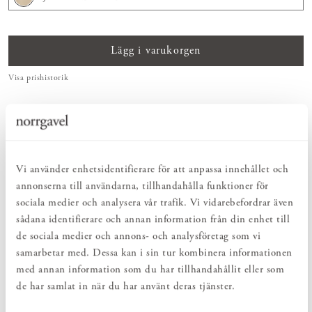
Lägg i varukorgen
Visa prishistorik
MONTERINGSTJÄNST
Önskar du få hjälp med montering? För montering i badrum -
klicka här
.
För montering på vägg -
klicka här.
Vi använder enhetsidentifierare för att anpassa innehållet och
annonserna till användarna, tillhandahålla funktioner för
PRODUKTBESKRIVNING
sociala medier och analysera vår trafik. Vi vidarebefordrar även
Klassisk spegel i massiv björk. Den stilrena designen gör att
sådana identifierare och annan information från din enhet till
spegeln passar i många miljöer. En spegel från Norrgavel passar att
de sociala medier och annons- och analysföretag som vi
hänga fritt eller kombineras med småbord, hyllor och byråer.
Speglarna passar ofta utmärkt med både moderna och antika
samarbetar med. Dessa kan i sin tur kombinera informationen
möbler.
med annan information som du har tillhandahållit eller som
de har samlat in när du har använt deras tjänster.
På bilden visas spegeln i obehandlad björk.