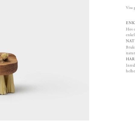
Visa 
ENK
Hos o
enkel
NAT
Bruks
natur
HAR
Inred
helhe