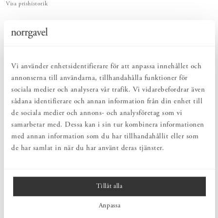
Visa prishistorik
ENKELT & UTSÖKT
Hos oss hittar du ett kurerat sortiment av inredning som gör vardagslivet
både enkelt och vackert.
NATURLIGT & LÅNGSIKTIGT
Vi använder enhetsidentifierare för att anpassa innehållet och
Bruksföremål och inredningsdetaljer som genomgående är tillverkade av
annonserna till användarna, tillhandahålla funktioner för
hållbara naturmaterial.
sociala medier och analysera vår trafik. Vi vidarebefordrar även
sådana identifierare och annan information från din enhet till
PRODUKTBESKRIVNING
de sociala medier och annons- och analysföretag som vi
samarbetar med. Dessa kan i sin tur kombinera informationen
Klassiskt och exklusivt skohorn framtaget för Norrgavel. Skohornet
är framtaget för att kunna kombineras extra bra ihop med våra
med annan information som du har tillhandahållit eller som
kapp- och skohyllor, kroklister och galgar. Finns även i obehandlad
de har samlat in när du har använt deras tjänster.
björk och ek.
Tillåt alla
MÅTT
Anpassa