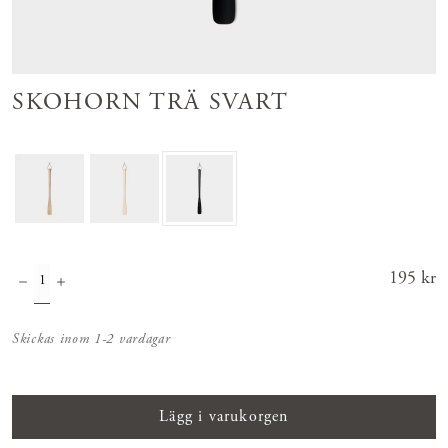
SKOHORN TRÄ SVART
Pris
195 kr
:
195 kr
Skickas inom 1-2 vardagar
Lägg i varukorgen