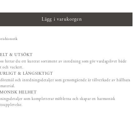
Lägg i varukorgen
prishistorik
ELT & UTSÖKT
ss hittar du ett kurerat sortiment av inredning som gör vardagslivet både
t och vackert.
URLIGT & LÅNGSIKTIGT
föremål och inredningsdetaljer som genomgående är tillverkade av hållbara
material.
MONISK HELHET
ningsdetaljer som kompletterar möblerna och skapar en harmonisk
tsupplevelse.