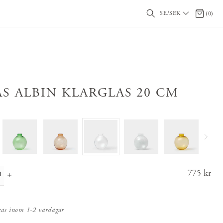
SE/SEK
0 artikl
(
0
)
AS ALBIN KLARGLAS 20 CM
Pris
775 kr
:
775 k
r
kas inom 1-2 vardagar