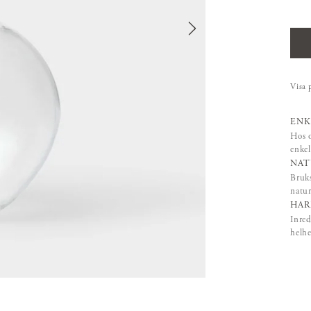
Visa 
ENK
Hos o
enkel
NAT
Bruks
natur
HAR
Inred
helhe