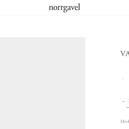
V
Skic