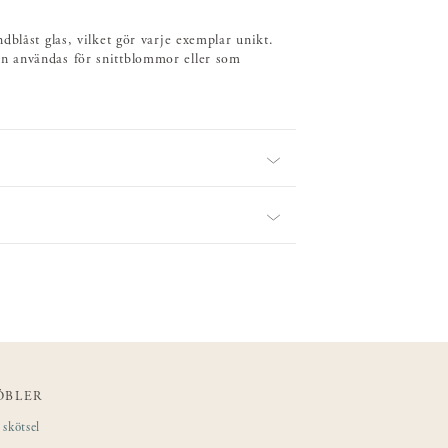
blåst glas, vilket gör varje exemplar unikt.
n användas för snittblommor eller som
ÖBLER
skötsel