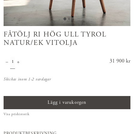
FÅTÖLJ RI HÖG ULL TYROL
NATUR/EK VITOLJA
Pris
31 900 kr
:
31 900 kr
Skickas inom 1-2 vardagar
Lägg i varukorgen
Visa prishistorik
PRODUKTBESKRIVNING