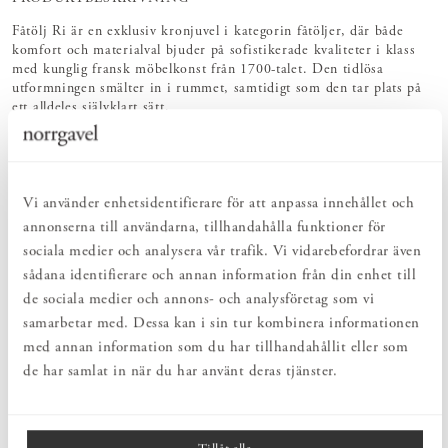
Fåtölj Ri är en exklusiv kronjuvel i kategorin fåtöljer, där både
komfort och materialval bjuder på sofistikerade kvaliteter i klass
med kunglig fransk möbelkonst från 1700-talet. Den tidlösa
utformningen smälter in i rummet, samtidigt som den tar plats på
ett alldeles självklart sätt.
Ta en närmare titt på Fåtölj Ri, så ser du den obrutna, böljande
linjen som löper längs sidan, via armstödet, midjan och runt
öronlapparna till ryggens topp – för att ta den spegelvända vägen
Vi använder enhetsidentifierare för att anpassa innehållet och
tillbaka ner till sitsens botten, efter att ha passerat nackkudden.
Det är just denna svallande, mjuka linje som har gett fåtöljen dess
annonserna till användarna, tillhandahålla funktioner för
namn. Ri är nämligen facktermen på ett fysiskt ritverktyg som
sociala medier och analysera vår trafik. Vi vidarebefordrar även
tidigare användes flitigt av arkitekter och skeppsbyggare för att rita
sådana identifierare och annan information från din enhet till
kurvor och krökta linjer. Prova att säga Fåtölj Ri högt – visst låter
det som “fåtöljeri”. Om det ordet hade funnits så skulle det
de sociala medier och annons- och analysföretag som vi
förmodligen betyda läran om fåtöljer, där Fåtölj Ri är självaste
samarbetar med. Dessa kan i sin tur kombinera informationen
läromästaren.
med annan information som du har tillhandahållit eller som
de har samlat in när du har använt deras tjänster.
MÅTT