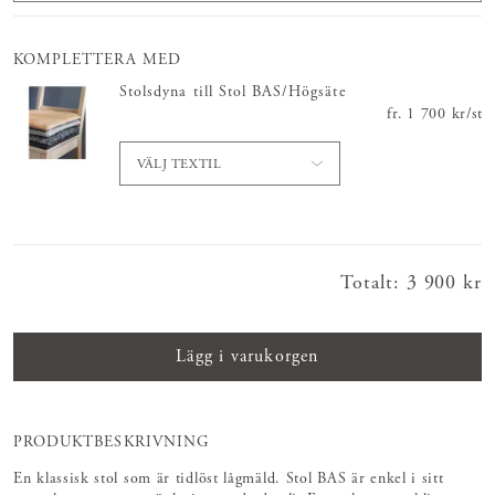
KOMPLETTERA MED
Stolsdyna till Stol BAS/Högsäte
fr.
Pris
1 700 kr
:
1 700 
/
st
VÄLJ TEXTIL
Totalt
:
Pris
3 900 kr
:
3 900 kr
Lägg i varukorgen
PRODUKTBESKRIVNING
En klassisk stol som är tidlöst lågmäld. Stol BAS är enkel i sitt