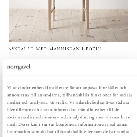
AVSKALAD MED MÄNNISKAN I FOKUS
Stol BAS är formgiven med få, väl avvägda detaljer. Den enkla
formen låter material, proportioner och komfort stå i centrum
– en stol som känns självklar i många olika miljöer.
Vi använder enhetsidentifierare för att anpassa innehållet och
annonserna till användarna, tillhandahålla funktioner för sociala
medier och analysera vår trafik. Vi vidarebefordrar även sådana
identifierare och annan information från din enhet till de
sociala medier och annons- och analysföretag som vi samarbetar
med. Dessa kan i sin tur kombinera informationen med annan
information som du har tillhandahållit eller som de har samlat