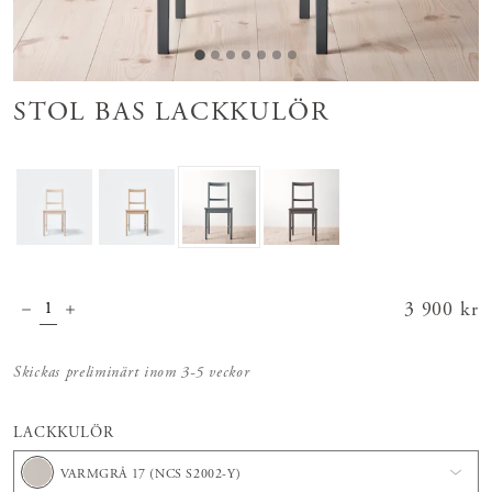
STOL BAS LACKKULÖR
Pris
3 900 kr
:
3 900 kr
Skickas preliminärt inom 3-5 veckor
LACKKULÖR
VARMGRÅ 17 (NCS S2002-Y)