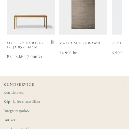
MULTI-O BORD
EK
MATTA SLUB BROWN
STOL EK
OLJA 85X180CM
Pris
24 900 kr
:
24 900 kr
Pris
6 500 kr
:
6 5
Enl. bild
:
Pris
17 900 kr
:
17 900 kr
KUNDSERVICE
Kontakta oss
Köp- & leveransvillkor
Integritetspolicy
Butiker