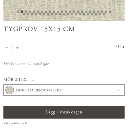
TYGPROV 15X15 CM
Pris
10 kr
:
10 kr
Skickas inom 1-2 vardagar
MÖBELTEXTIL
LINNE ITALIENSK OBLEKT
Lägg i varukorgen
Visa prishistorik