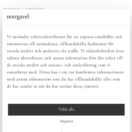
ENKELT & UTSÖKT
Hos oss hittar du ett kurerat sortiment av inredning som gör vardagslivet
både enkelt och vackert.
NATURLIGT & LÅNGSIKTIGT
Bruksföremål och inredningsdetaljer som genomgående är tillverkade av
Vi använder enhetsidentifierare för att anpassa innehållet och
hållbara naturmaterial.
annonserna till användarna, tillhandahålla funktioner för
HARMONISK HELHET
sociala medier och analysera vår trafik. Vi vidarebefordrar även
Inredningsdetaljer som kompletterar möblerna och skapar en harmonisk
helhetsupplevelse.
sådana identifierare och annan information från din enhet till
de sociala medier och annons- och analysföretag som vi
samarbetar med. Dessa kan i sin tur kombinera informationen
PRODUKTBESKRIVNING
med annan information som du har tillhandahållit eller som
de har samlat in när du har använt deras tjänster.
Litet tygprov av möbeltextil för att se färg och kvalitet. Tänk på att
ett litet prov skiljer sig från hur färgen uppfattas på en större yta.
Vi kan inte garantera att textilen som beställs kommer från samma
färgbad som provet.
Tillåt alla
Anpassa
MÅTT