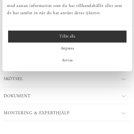
knoppbräda, klädhängare eller vägghängare. En minimöbel som
med annan information som du har tillhandahållit eller som
tillför mycket i all sin enkelhet. Kroklist Rundad kan fås i olika
de har samlat in när du har använt deras tjänster.
träslag. Välj att behålla den obehandlad eller ytbehandla själv.
Ytbehandlingsprodukter finns att köpa hos oss!
Tillåt alla
MÅTT
Anpassa
Avvisa
PRODUKTINFORMATION
SKÖTSEL
DOKUMENT
MONTERING & EXPERTHJÄLP