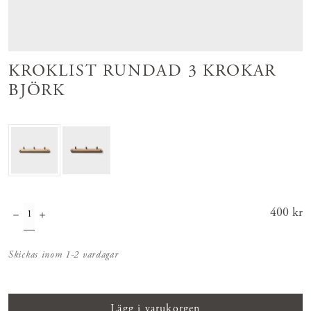
KROKLIST RUNDAD 3 KROKAR
BJÖRK
Pris
400 kr
:
400 kr
Skickas inom 1-2 vardagar
Lägg i varukorgen