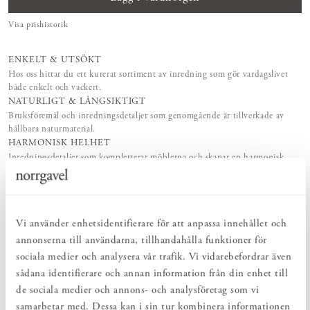
Visa prishistorik
ENKELT & UTSÖKT
Hos oss hittar du ett kurerat sortiment av inredning som gör vardagslivet
både enkelt och vackert.
NATURLIGT & LÅNGSIKTIGT
Bruksföremål och inredningsdetaljer som genomgående är tillverkade av
hållbara naturmaterial.
HARMONISK HELHET
Inredningsdetaljer som kompletterar möblerna och skapar en harmonisk
helhetsupplevelse.
PRODUKTBESKRIVNING
Vi använder enhetsidentifierare för att anpassa innehållet och
Kroklist Rundad är vad den heter – en rundare version av vår
annonserna till användarna, tillhandahålla funktioner för
klassiska Kroklist Rak. Motsvarande mått men med en mjukare
sociala medier och analysera vår trafik. Vi vidarebefordrar även
profil. En stilren och praktisk inredningsdetalj som enkelt skapar
sådana identifierare och annan information från din enhet till
ordning och reda i hemmet. Välj längd på Kroklist Rundad
de sociala medier och annons- och analysföretag som vi
beroende på hur många krokar du behöver. Vi kallar den Kroklist,
men kärt barn har många namn – knopplist, hängare, krokbräda,
samarbetar med. Dessa kan i sin tur kombinera informationen