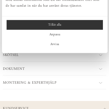
i olika träslag. Välj att behålla den obehandlad eller ytbehandla
de har samlat in när du har använt deras tjänster.
själv. Ytbehandlingsprodukter finns att köpa hos oss!
Tillåt alla
MÅTT
Anpassa
PRODUKTINFORMATION
Avvisa
SKÖTSEL
DOKUMENT
MONTERING & EXPERTHJÄLP
KUNDSERVICE