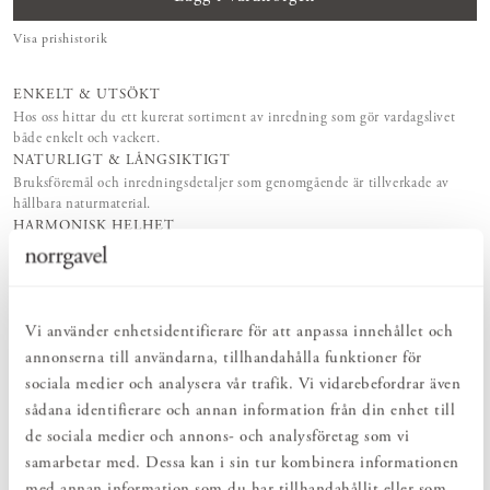
Visa prishistorik
ENKELT & UTSÖKT
Hos oss hittar du ett kurerat sortiment av inredning som gör vardagslivet
både enkelt och vackert.
NATURLIGT & LÅNGSIKTIGT
Bruksföremål och inredningsdetaljer som genomgående är tillverkade av
hållbara naturmaterial.
HARMONISK HELHET
Inredningsdetaljer som kompletterar möblerna och skapar en harmonisk
helhetsupplevelse.
Vi använder enhetsidentifierare för att anpassa innehållet och
PRODUKTBESKRIVNING
annonserna till användarna, tillhandahålla funktioner för
Kroklist Rundad är en mjukare version av vår klassiska Kroklist
sociala medier och analysera vår trafik. Vi vidarebefordrar även
Rak. Samma format, men med en rundad profil. En vacker och
sådana identifierare och annan information från din enhet till
tidlös inredningsdetalj som enkelt skapar ordning och reda i
de sociala medier och annons- och analysföretag som vi
hemmet. Passar lika bra oavsett rum – kök, hall, sovrum, badrum
eller varför inte i gästrummet. Välj längd på Kroklist Rundad
samarbetar med. Dessa kan i sin tur kombinera informationen
beroende på hur många krokar du behöver. Kroklist Rundad kan fås
med annan information som du har tillhandahållit eller som