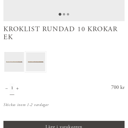
KROKLIST RUNDAD 10 KROKAR
EK
Pris
700 kr
:
700 kr
Skickas inom 1-2 vardagar
Lägg i varukorgen