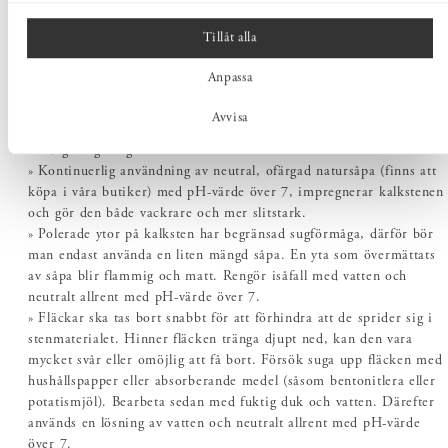
Brunflo på en plats som heter Grytan. Den bildades för över 400
miljoner år sedan och är en av de äldsta och hårdaste kalkstenarna
Tillåt alla
i Europa. Kalksten är ett mycket rent mineral.
Anpassa
ALLMÄNNA RÅD FÖR KALKSTEN
Avvisa
» Använd endast lätt fuktad trasa (ljummet vatten) för
vardagsrengöring.
» Kontinuerlig användning av neutral, ofärgad natursåpa (finns att
köpa i våra butiker) med pH-värde över 7, impregnerar kalkstenen
och gör den både vackrare och mer slitstark.
» Polerade ytor på kalksten har begränsad sugförmåga, därför bör
man endast använda en liten mängd såpa. En yta som övermättats
av såpa blir flammig och matt. Rengör isåfall med vatten och
neutralt allrent med pH-värde över 7.
» Fläckar ska tas bort snabbt för att förhindra att de sprider sig i
stenmaterialet. Hinner fläcken tränga djupt ned, kan den vara
mycket svår eller omöjlig att få bort. Försök suga upp fläcken med
hushållspapper eller absorberande medel (såsom bentonitlera eller
potatismjöl). Bearbeta sedan med fuktig duk och vatten. Därefter
används en lösning av vatten och neutralt allrent med pH-värde
över 7.