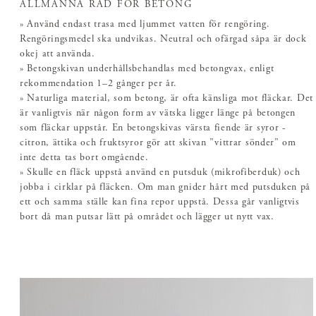
ALLMÄNNA RÅD FÖR BETONG
» Använd endast trasa med ljummet vatten för rengöring.
Rengöringsmedel ska undvikas. Neutral och ofärgad såpa är dock
okej att använda.
» Betongskivan underhållsbehandlas med betongvax, enligt
rekommendation 1–2 gånger per år.
» Naturliga material, som betong, är ofta känsliga mot fläckar. Det
är vanligtvis när någon form av vätska ligger länge på betongen
som fläckar uppstår. En betongskivas värsta fiende är syror -
citron, ättika och fruktsyror gör att skivan ”vittrar sönder” om
inte detta tas bort omgående.
» Skulle en fläck uppstå använd en putsduk (mikrofiberduk) och
jobba i cirklar på fläcken. Om man gnider hårt med putsduken på
ett och samma ställe kan fina repor uppstå. Dessa går vanligtvis
bort då man putsar lätt på området och lägger ut nytt vax.