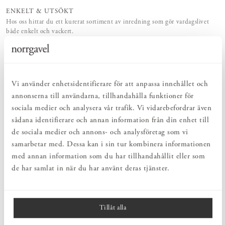
ENKELT & UTSÖKT
Hos oss hittar du ett kurerat sortiment av inredning som gör vardagslivet
både enkelt och vackert.
NATURLIGT & LÅNGSIKTIGT
Bruksföremål och inredningsdetaljer som genomgående är tillverkade av
hållbara naturmaterial.
HARMONISK HELHET
Inredningsdetaljer som kompletterar möblerna och skapar en harmonisk
Vi använder enhetsidentifierare för att anpassa innehållet och
helhetsupplevelse.
annonserna till användarna, tillhandahålla funktioner för
sociala medier och analysera vår trafik. Vi vidarebefordrar även
sådana identifierare och annan information från din enhet till
PRODUKTBESKRIVNING
de sociala medier och annons- och analysföretag som vi
Vega 121-1613 är
Zlamp
s första lampserie. En avskalad och stilren
samarbetar med. Dessa kan i sin tur kombinera informationen
bordslampa som passar i alla sammanhang och inredningar. Flexibel
med annan information som du har tillhandahållit eller som
tack vare sitt höj- och sänkbart stativ. Det var genom ett privat
de har samlat in när du har använt deras tjänster.
lampköp av Norrgavels grundare Nirvan Richter som samarbetet
med Zlamp startade på tidigt 1990-tal. Och just en bordslampa
Vega står än idag hemma i Nirvans hall.
Tillåt alla