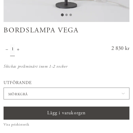
BORDSLAMPA VEGA
Pris
2 830 kr
:
2 830 kr
Skickas preliminärt inom 1-2 veckor
UTFÖRANDE
MÖRKGRÅ
Lägg i varukorgen
Visa prishistorik