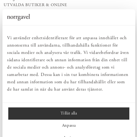
UTVALDA BUTIKER & ONLINE
Den här produkten finns tillgänglig hos utvalda Norrgavelbutiker &
online.
MONTERINGSTJÄNST
Önskar du att få hjälp med upphängning?
Klicka här
Vi använder enhetsidentifierare för att anpassa innehållet och
annonserna till användarna, tillhandahålla funktioner för
PRODUKTBESKRIVNING
sociala medier och analysera vår trafik. Vi vidarebefordrar även
sådana identifierare och annan information från din enhet till
W201 pendel från Wästberg är en minimalistisk lampa med en
elegant konformad skärm i rå aluminium. Denna kompakta
de sociala medier och annons- och analysföretag som vi
pendellampa passar perfekt i fönstret eller ovanför köksbänken. Det
samarbetar med. Dessa kan i sin tur kombinera informationen
är också vackert att hänga flera lampor i kluster, exempelvis
med annan information som du har tillhandahållit eller som
ovanför soffbordet, för att skapa en stilren och harmonisk
de har samlat in när du har använt deras tjänster.
belysning.
Tillåt alla
MÅTT
Anpassa
PRODUKTINFORMATION