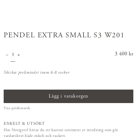
PENDEL EXTRA SMALL S3 W201
Pris
3 400 kr
:
3 400 kr
Skickas preliminärt inom 6-8 veckor
Lägg i varukorgen
Visa prishistorik
ENKELT & UTSÖKT
Hos Norrgavel hittar du ett kurerat sortiment av inredning som gör
vardagslivet både enkelt och vackert.