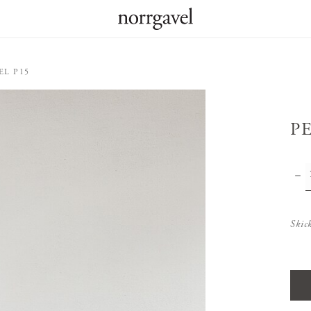
EL P15
P
Skic