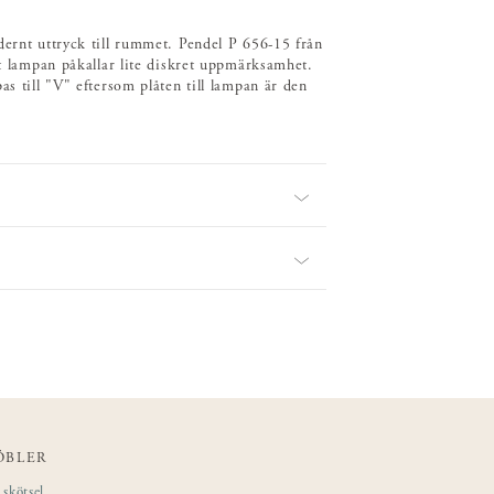
dernt uttryck till rummet. Pendel P 656-15 från
tt lampan påkallar lite diskret uppmärksamhet.
as till "V" eftersom plåten till lampan är den
ÖBLER
skötsel