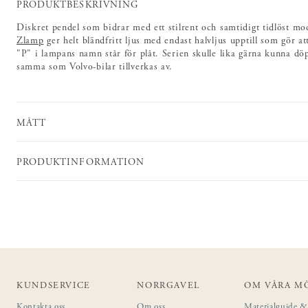
PRODUKTBESKRIVNING
Diskret pendel som bidrar med ett stilrent och samtidigt tidlöst mo
Zlamp
ger helt bländfritt ljus med endast halvljus upptill som gör a
"P" i lampans namn står för plåt. Serien skulle lika gärna kunna döp
samma som Volvo-bilar tillverkas av.
MÅTT
PRODUKTINFORMATION
KUNDSERVICE
NORRGAVEL
OM VÅRA M
Kontakta oss
Om oss
Materialguide & 