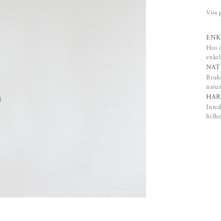
Visa 
ENK
Hos o
enkel
NAT
Bruks
natur
HAR
Inred
helhe