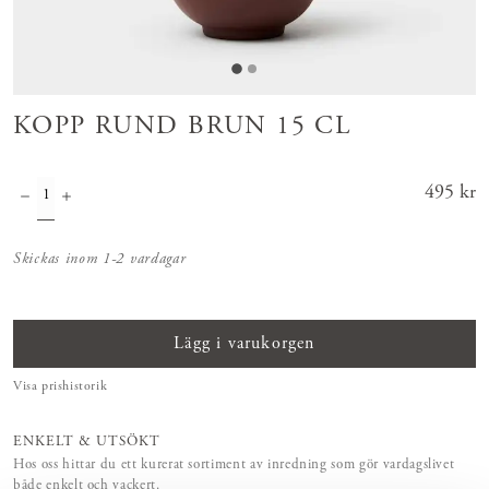
KOPP RUND BRUN 15 CL
Pris
495 kr
:
495 kr
Skickas inom 1-2 vardagar
Lägg i varukorgen
Visa prishistorik
ENKELT & UTSÖKT
Hos oss hittar du ett kurerat sortiment av inredning som gör vardagslivet
både enkelt och vackert.