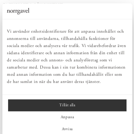
NATURLIGT & LÅNGSIKTIGT
Bruksföremål och inredningsdetaljer som genomgående är tillverkade av
hållbara naturmaterial.
HARMONISK HELHET
Inredningsdetaljer som kompletterar möblerna och skapar en harmonisk
Vi använder enhetsidentifierare för att anpassa innehållet och
helhetsupplevelse.
annonserna till användarna, tillhandahålla funktioner för
sociala medier och analysera vår trafik. Vi vidarebefordrar även
sådana identifierare och annan information från din enhet till
PRODUKTBESKRIVNING
de sociala medier och annons- och analysföretag som vi
Kopp i glaserat stengods med tidlös design. Koppen tål maskindisk
samarbetar med. Dessa kan i sin tur kombinera informationen
och rymmer 15 cl. Den är designad och tillverkad av Jonas
med annan information som du har tillhandahållit eller som
Lindholm i Sverige.
de har samlat in när du har använt deras tjänster.
MÅTT
Tillåt alla
Anpassa
PRODUKTINFORMATION
Avvisa