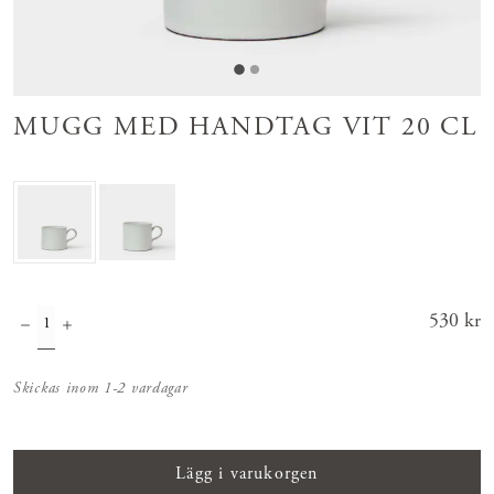
MUGG MED HANDTAG VIT 20 CL
Pris
530 kr
:
530 kr
Skickas inom 1-2 vardagar
Lägg i varukorgen