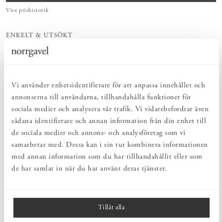
Visa prishistorik
ENKELT & UTSÖKT
Hos oss hittar du ett kurerat sortiment av inredning som gör vardagslivet
både enkelt och vackert.
NATURLIGT & LÅNGSIKTIGT
Bruksföremål och inredningsdetaljer som genomgående är tillverkade av
Vi använder enhetsidentifierare för att anpassa innehållet och
hållbara naturmaterial.
HARMONISK HELHET
annonserna till användarna, tillhandahålla funktioner för
Inredningsdetaljer som kompletterar möblerna och skapar en harmonisk
sociala medier och analysera vår trafik. Vi vidarebefordrar även
helhetsupplevelse.
sådana identifierare och annan information från din enhet till
de sociala medier och annons- och analysföretag som vi
samarbetar med. Dessa kan i sin tur kombinera informationen
PRODUKTBESKRIVNING
med annan information som du har tillhandahållit eller som
Mugg i glaserat stengods med tidlös design. Muggen tål maskindisk
de har samlat in när du har använt deras tjänster.
och rymmer 20 cl. Den är designad och tillverkad av Jonas
Lindholm i Sverige. Jonas Lindholm är utbildad på Konstfack och
har sedan 1994 sin ateljé i Gustavsbergs gamla porslinsfabrik.
Tillåt alla