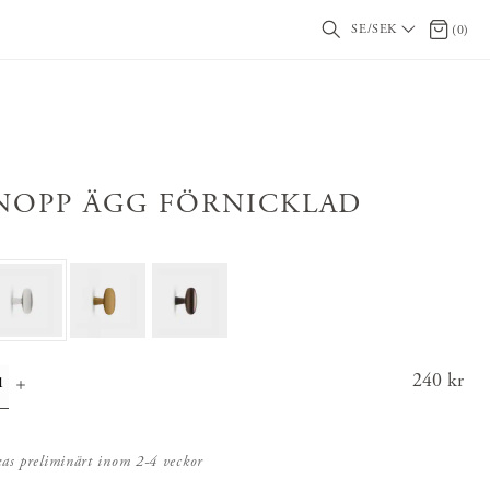
SE/SEK
0 artikl
(
0
)
NOPP ÄGG FÖRNICKLAD
Pris
240 kr
:
240 k
r
kas preliminärt inom 2-4 veckor