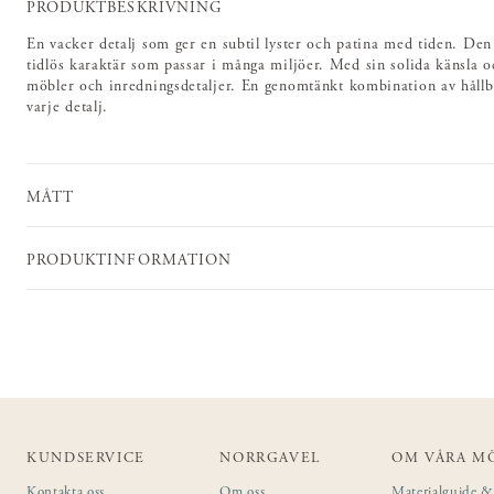
PRODUKTBESKRIVNING
En vacker detalj som ger en subtil lyster och patina med tiden. Den
tidlös karaktär som passar i många miljöer. Med sin solida känsla oc
möbler och inredningsdetaljer. En genomtänkt kombination av hållb
varje detalj.
MÅTT
PRODUKTINFORMATION
KUNDSERVICE
NORRGAVEL
OM VÅRA M
Kontakta oss
Om oss
Materialguide & 