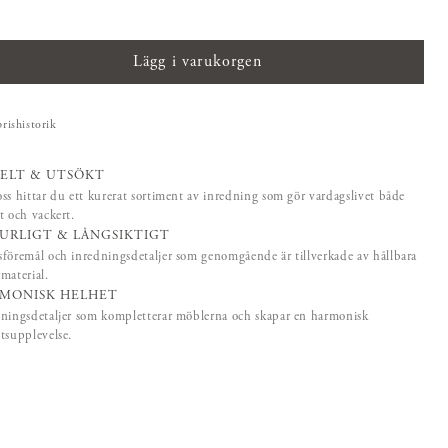
Lägg i varukorgen
prishistorik
ELT & UTSÖKT
ss hittar du ett kurerat sortiment av inredning som gör vardagslivet både
t och vackert.
URLIGT & LÅNGSIKTIGT
föremål och inredningsdetaljer som genomgående är tillverkade av hållbara
material.
MONISK HELHET
ningsdetaljer som kompletterar möblerna och skapar en harmonisk
tsupplevelse.