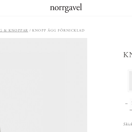
G & KNOPPAR
KNOPP ÄGG FÖRNICKLAD
K
Skic