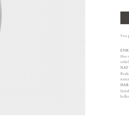
Visa 
ENK
Hos o
enkel
NAT
Bruks
natur
HAR
Inred
helhe