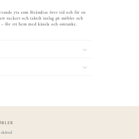
evande yta som förändras över tid och får en
tt vackert och taktilt inslag på möbler och
ik – för ett hem med känsla och omtanke.
ÖBLER
skötsel