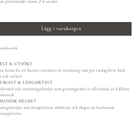
kas preliminärt inom 2-4 veckor
Lägg i varukorgen
prishistorik
ELT & UTSÖKT
ss hittar du ett kurerat sortiment av inredning som gör vardagslivet både
t och vackert.
URLIGT & LÅNGSIKTIGT
föremål och inredningsdetaljer som genomgående är tillverkade av hållbara
material.
MONISK HELHET
ningsdetaljer som kompletterar möblerna och skapar en harmonisk
tsupplevelse.