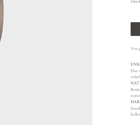
Skic
Visa 
ENK
Hos o
enkel
NAT
Bruks
natur
HAR
Inred
helhe