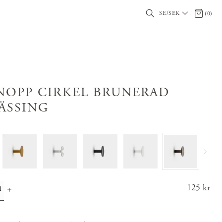
SE/SEK
0 artikl
(
0
)
NOPP CIRKEL BRUNERAD
ÄSSING
Pris
125 kr
:
125 k
r