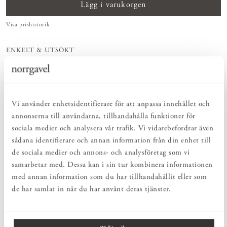
Lägg i varukorgen
Visa prishistorik
ENKELT & UTSÖKT
Hos oss hittar du ett kurerat sortiment av inredning som gör vardagslivet
både enkelt och vackert.
NATURLIGT & LÅNGSIKTIGT
Bruksföremål och inredningsdetaljer som genomgående är tillverkade av
hållbara naturmaterial.
Vi använder enhetsidentifierare för att anpassa innehållet och
HARMONISK HELHET
annonserna till användarna, tillhandahålla funktioner för
Inredningsdetaljer som kompletterar möblerna och skapar en harmonisk
sociala medier och analysera vår trafik. Vi vidarebefordrar även
helhetsupplevelse.
sådana identifierare och annan information från din enhet till
de sociala medier och annons- och analysföretag som vi
samarbetar med. Dessa kan i sin tur kombinera informationen
PRODUKTBESKRIVNING
med annan information som du har tillhandahållit eller som
En vacker detalj som ger en subtil lyster och patina med tiden. Den
de har samlat in när du har använt deras tjänster.
förnicklade mässingen ger en mjuk lyster och en tidlös karaktär
som passar i många miljöer. Med sin solida känsla och taktila yta
blir knoppen ett vackert inslag på möbler och inredningsdetaljer.
En genomtänkt kombination av hållbarhet och estetik – för ett hem