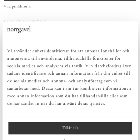
Visa prishistorik
ENKELT & UTSÖKT
Hos oss hittar du ett kurerat sortiment av inredning som gör vardagslivet
både enkelt och vackert.
NATURLIGT & LÅNGSIKTIGT
Bruksföremål och inredningsdetaljer som genomgående är tillverkade av
Vi använder enhetsidentifierare för att anpassa innehållet och
hållbara naturmaterial.
annonserna till användarna, tillhandahålla funktioner för
HARMONISK HELHET
sociala medier och analysera vår trafik. Vi vidarebefordrar även
Inredningsdetaljer som kompletterar möblerna och skapar en harmonisk
helhetsupplevelse.
sådana identifierare och annan information från din enhet till
de sociala medier och annons- och analysföretag som vi
samarbetar med. Dessa kan i sin tur kombinera informationen
PRODUKTBESKRIVNING
med annan information som du har tillhandahållit eller som
de har samlat in när du har använt deras tjänster.
Knopp i rostfritt utförande från Norrgavel. Klassisk och diskret
knopp i T-form. Ofta är det de små detaljerna som gör stor
skillnad!
Tillåt alla