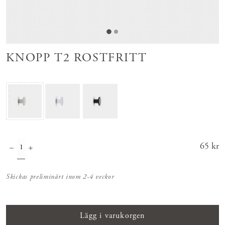
KNOPP T2 ROSTFRITT
Pris
65 kr
:
65 kr
Skickas preliminärt inom 2-4 veckor
Lägg i varukorgen